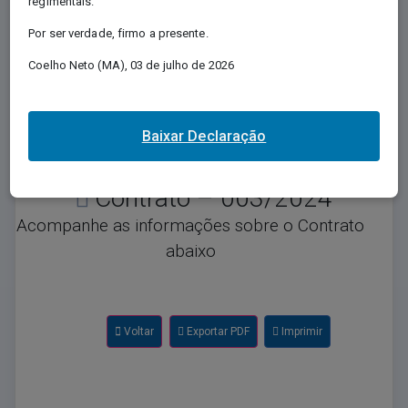
regimentais.
Regida pela Lei nº 12.527/2011, e conhecida
Por ser verdade, firmo a presente.
como Lei de Acesso à Informação - LAI,
regulamenta o direito, previsto na Constituição,
Coelho Neto (MA), 03 de julho de 2026
de qualquer pessoa solicitar e receber dos
órgãos e entidades públicos, de todos os
entes e Poderes, informações públicas por
eles produzidas ou custodiadas.
Baixar Declaração
Contrato – 003/2024
Acompanhe as informações sobre o Contrato
abaixo
Voltar
Exportar PDF
Imprimir