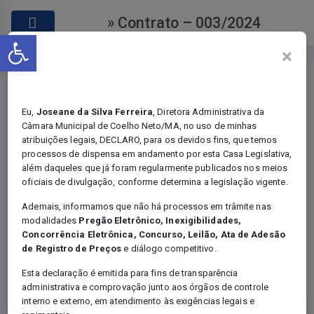
» Contrato – 003/2024
Abrir a barra de ferramentas
×
Eu,
Joseane da Silva Ferreira
, Diretora Administrativa da
Câmara Municipal de Coelho Neto/MA, no uso de minhas
atribuições legais, DECLARO, para os devidos fins, que temos
Contratos
processos de dispensa em andamento por esta Casa Legislativa,
além daqueles que já foram regularmente publicados nos meios
oficiais de divulgação, conforme determina a legislação vigente.
Ademais, informamos que não há processos em trâmite nas
modalidades
Pregão Eletrônico, Inexigibilidades,
Você está em:
Home
Concorrência Eletrônica, Concurso, Leilão, Ata de Adesão
Certames - Contratos
de Registro de Preços
e diálogo competitivo.
Contrato – 003/2024
Esta declaração é emitida para fins de transparência
administrativa e comprovação junto aos órgãos de controle
interno e externo, em atendimento às exigências legais e