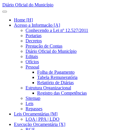
Diário Oficial do Município
Home [H]
Acesso a Informação [A]
Conhecendo a Lei nº 12.527/2011
Portarias
Decretos
Prestação de Contas
Diário Oficial do Município
Editais
Ofícios
Pessoal
Folha de Pagamento
Tabela Remuneratória
Relatório de Diárias
Estrutura Organizacional
Registro das Competências
Sitemap
Leis
Repasses
Leis Orçamentárias [M]
LOA | PPA | LDO
Execução Orçamentária [X]
RGF