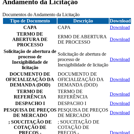
Andamento da Licitação
Documentos do Andamento da Licitação
Tipo de Documento
Descrição
Download
CAPA
CAPA
Download
TERMO DE
ERMO DE ABERTURA
ABERTURA DE
Download
DE PROCESSO
PROCESSO
Solicitação de abertura de
Solicitação de abertura de
processo de
processo de
Download
Inexigibilidade de
Inexigibilidade de licitação
licitação
DOCUMENTO DE
DOCUMENTO DE
OFICIALIZAÇÃO DA
OFICIALIZAÇÃO DA
Download
DEMANDA (DOD)
DEMANDA (DOD)
TERMO DE
TERMO DE
Download
REFERÊNCIA
REFERÊNCIA
DESPACHO I
DESPACHO I
Download
PESQUISA DE PREÇOS
PESQUISA DE PREÇOS
Download
DE MERCADO
DE MERCADO
; SOUCITAÇÂO DE
; SOUCITAÇÂO DE
COTAÇÃO DE
COTAÇÃO DE
PREÇOS -
PREÇOS -
Download