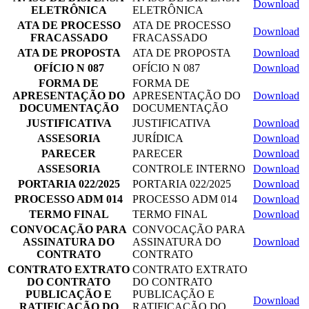
Download
ELETRÔNICA
ELETRÔNICA
ATA DE PROCESSO
ATA DE PROCESSO
Download
FRACASSADO
FRACASSADO
ATA DE PROPOSTA
ATA DE PROPOSTA
Download
OFÍCIO N 087
OFÍCIO N 087
Download
FORMA DE
FORMA DE
APRESENTAÇÃO DO
APRESENTAÇÃO DO
Download
DOCUMENTAÇÃO
DOCUMENTAÇÃO
JUSTIFICATIVA
JUSTIFICATIVA
Download
ASSESORIA
JURÍDICA
Download
PARECER
PARECER
Download
ASSESORIA
CONTROLE INTERNO
Download
PORTARIA 022/2025
PORTARIA 022/2025
Download
PROCESSO ADM 014
PROCESSO ADM 014
Download
TERMO FINAL
TERMO FINAL
Download
CONVOCAÇÃO PARA
CONVOCAÇÃO PARA
ASSINATURA DO
ASSINATURA DO
Download
CONTRATO
CONTRATO
CONTRATO EXTRATO
CONTRATO EXTRATO
DO CONTRATO
DO CONTRATO
PUBLICAÇÃO E
PUBLICAÇÃO E
Download
RATIFICAÇÃO DO
RATIFICAÇÃO DO