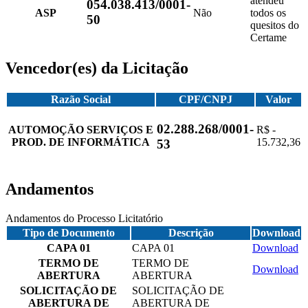
atendeu
054.038.413/0001-
ASP
Não
todos os
50
quesitos do
Certame
Vencedor(es) da Licitação
Razão Social
CPF/CNPJ
Valor
02.288.268/0001-
AUTOMOÇÃO SERVIÇOS E
R$ -
PROD. DE INFORMÁTICA
15.732,36
53
Andamentos
Andamentos do Processo Licitatório
Tipo de Documento
Descrição
Download
CAPA 01
CAPA 01
Download
TERMO DE
TERMO DE
Download
ABERTURA
ABERTURA
SOLICITAÇÃO DE
SOLICITAÇÃO DE
ABERTURA DE
ABERTURA DE