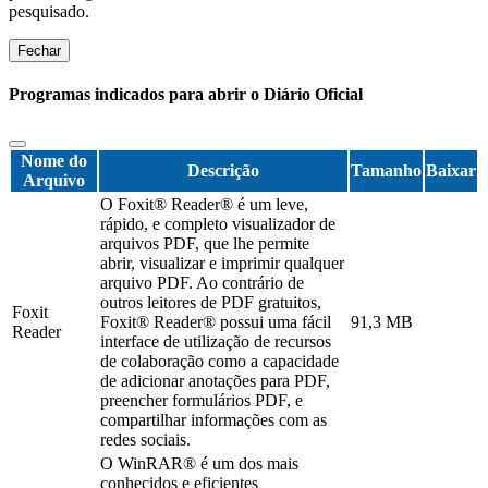
pesquisado.
Fechar
Programas indicados para abrir o Diário Oficial
Nome do
Descrição
Tamanho
Baixar
Arquivo
O Foxit® Reader® é um leve,
rápido, e completo visualizador de
arquivos PDF, que lhe permite
abrir, visualizar e imprimir qualquer
arquivo PDF. Ao contrário de
outros leitores de PDF gratuitos,
Foxit
Foxit® Reader® possui uma fácil
91,3 MB
Reader
interface de utilização de recursos
de colaboração como a capacidade
de adicionar anotações para PDF,
preencher formulários PDF, e
compartilhar informações com as
redes sociais.
O WinRAR® é um dos mais
conhecidos e eficientes