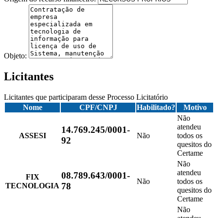
Objeto:
Licitantes
Licitantes que participaram desse Processo Licitatório
Nome
CPF/CNPJ
Habilitado?
Motivo
Não
atendeu
14.769.245/0001-
ASSESI
Não
todos os
92
quesitos do
Certame
Não
atendeu
08.789.643/0001-
FIX
Não
todos os
78
TECNOLOGIA
quesitos do
Certame
Não