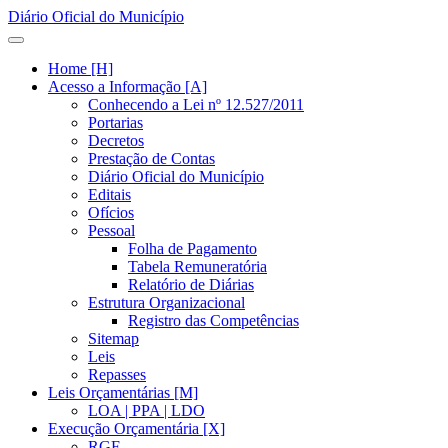
Diário Oficial do Município
Home [H]
Acesso a Informação [A]
Conhecendo a Lei nº 12.527/2011
Portarias
Decretos
Prestação de Contas
Diário Oficial do Município
Editais
Ofícios
Pessoal
Folha de Pagamento
Tabela Remuneratória
Relatório de Diárias
Estrutura Organizacional
Registro das Competências
Sitemap
Leis
Repasses
Leis Orçamentárias [M]
LOA | PPA | LDO
Execução Orçamentária [X]
RGF