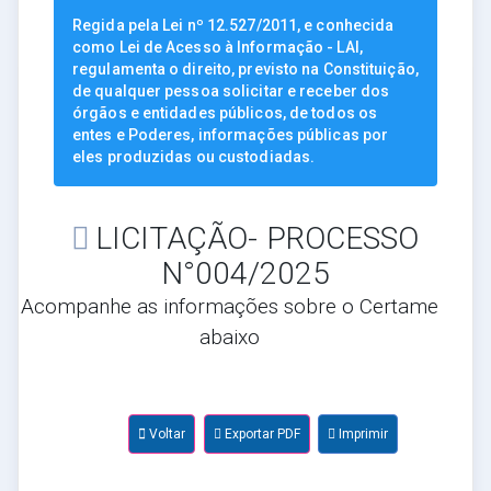
Regida pela Lei nº 12.527/2011, e conhecida
como Lei de Acesso à Informação - LAI,
regulamenta o direito, previsto na Constituição,
de qualquer pessoa solicitar e receber dos
órgãos e entidades públicos, de todos os
entes e Poderes, informações públicas por
eles produzidas ou custodiadas.
LICITAÇÃO- PROCESSO
N°004/2025
Acompanhe as informações sobre o Certame
abaixo
Voltar
Exportar PDF
Imprimir