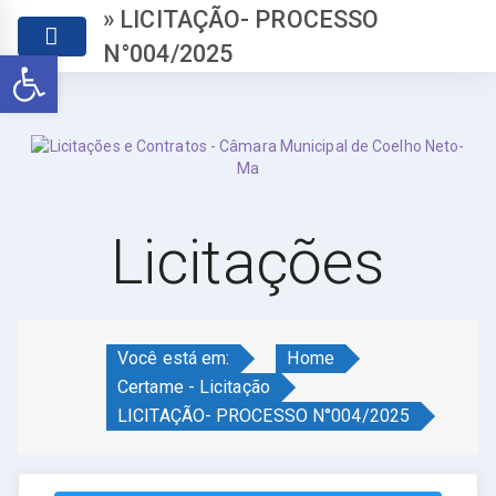
» LICITAÇÃO- PROCESSO
N°004/2025
Abrir a barra de ferramentas
Licitações
Você está em:
Home
Certame - Licitação
LICITAÇÃO- PROCESSO N°004/2025