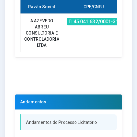
Razão Social
CPF/CNPJ
V
A AZEVEDO
45.041.632/0001-31
ABREU
144.
CONSULTORIA E
CONTROLADORIA
LTDA
Andamentos
Andamentos do Processo Licitatório