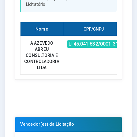
Licitatório
Nome
CPF/CNPJ
Habi
A AZEVEDO
45.041.632/0001-31
ABREU
CONSULTORIA E
CONTROLADORIA
LTDA
Vencedor(es) da Licitação