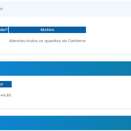
io
ado?
Motivo
Atendeu todos os quesitos do Certame
or
144,80