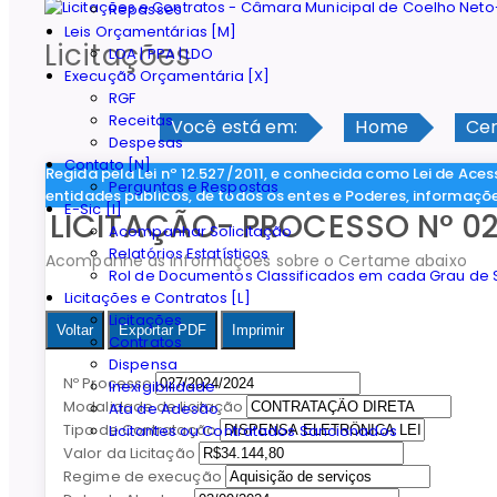
Repasses
Leis Orçamentárias [M]
Licitações
LOA | PPA | LDO
Execução Orçamentária [X]
RGF
Receitas
Você está em:
Home
Cer
Despesas
Contato [N]
Regida pela Lei nº 12.527/2011, e conhecida como Lei de Aces
Perguntas e Respostas
entidades públicos, de todos os entes e Poderes, informaçõ
E-Sic [I]
LICITAÇÃO- PROCESSO N° 0
Acompanhar Solicitação
Relatórios Estatísticos
Acompanhe as informações sobre o Certame abaixo
Rol de Documentos Classificados em cada Grau de S
Licitações e Contratos [L]
Licitações
Voltar
Exportar PDF
Imprimir
Contratos
Dispensa
Nº Processo
Inexigibilidade
Modalidade de licitação
Ata de Adesão
Tipo de Contratação
Licitantes ou Contratados Sancionados
Valor da Licitação
Regime de execução