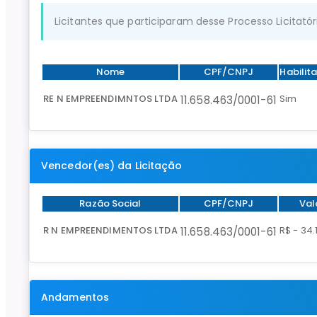
Licitantes que participaram desse Processo Licitatór
Nome
CPF/CNPJ
Habilit
RE N EMPREENDIMNTOS LTDA
Sim
11.658.463/0001-61
Vencedor(es) da Licitação
Razão Social
CPF/CNPJ
Val
R N EMPREENDIMENTOS LTDA
R$ - 34.
11.658.463/0001-61
Andamentos