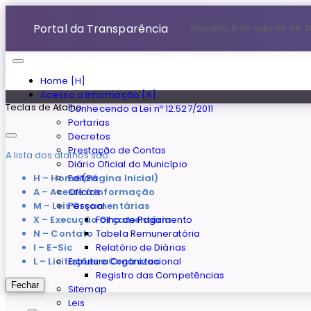
Portal da Transparência
sábado, 8 de agosto de 
Home [H]
Acesso a Informação [A]
Teclas de Atalho
Conhecendo a Lei nº 12.527/2011
Portarias
Decretos
Prestação de Contas
A lista dos atalhos são:
Diário Oficial do Município
H – Home (Página Inicial)
Editais
A – Acesse à Informação
Ofícios
M – Leis Orçamentárias
Pessoal
X – Execução Orçamentária
Folha de Pagamento
N – Contato
Tabela Remuneratória
I – E-Sic
Relatório de Diárias
L – Licitações e Contratos
Estrutura Organizacional
Registro das Competências
Fechar
Sitemap
Leis