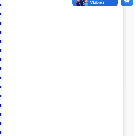
d
d
d
d
d
d
d
d
d
d
d
d
d
d
d