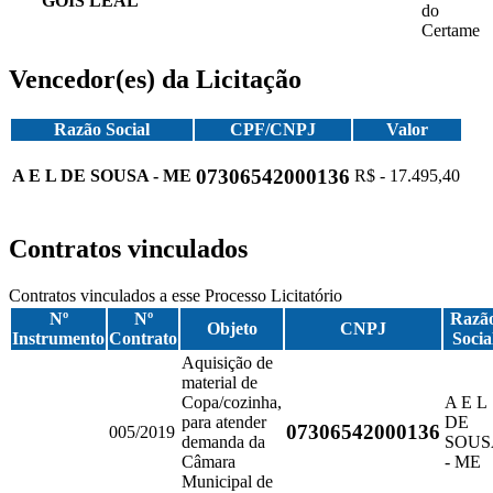
GOIS LEAL
do
Certame
Vencedor(es) da Licitação
Razão Social
CPF/CNPJ
Valor
07306542000136
A E L DE SOUSA - ME
R$ - 17.495,40
Contratos vinculados
Contratos vinculados a esse Processo Licitatório
Nº
Nº
Razã
Objeto
CNPJ
Instrumento
Contrato
Socia
Aquisição de
material de
Copa/cozinha,
A E L
para atender
DE
07306542000136
005/2019
demanda da
SOUS
Câmara
- ME
Municipal de