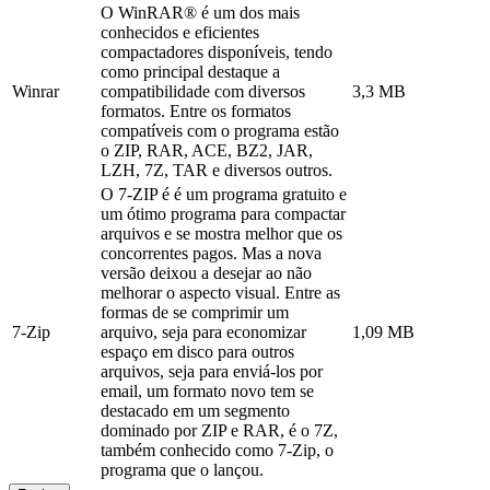
O WinRAR® é um dos mais
conhecidos e eficientes
compactadores disponíveis, tendo
como principal destaque a
Winrar
compatibilidade com diversos
3,3 MB
formatos. Entre os formatos
compatíveis com o programa estão
o ZIP, RAR, ACE, BZ2, JAR,
LZH, 7Z, TAR e diversos outros.
O 7-ZIP é é um programa gratuito e
um ótimo programa para compactar
arquivos e se mostra melhor que os
concorrentes pagos. Mas a nova
versão deixou a desejar ao não
melhorar o aspecto visual. Entre as
formas de se comprimir um
7-Zip
arquivo, seja para economizar
1,09 MB
espaço em disco para outros
arquivos, seja para enviá-los por
email, um formato novo tem se
destacado em um segmento
dominado por ZIP e RAR, é o 7Z,
também conhecido como 7-Zip, o
programa que o lançou.