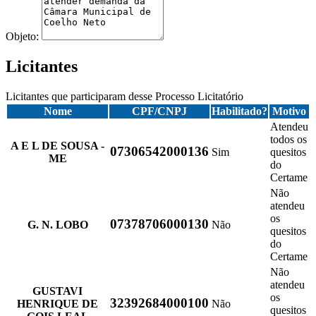
Objeto:
Licitantes
Licitantes que participaram desse Processo Licitatório
Nome
CPF/CNPJ
Habilitado?
Motivo
Atendeu
todos os
A E L DE SOUSA -
07306542000136
Sim
quesitos
ME
do
Certame
Não
atendeu
os
07378706000130
G. N. LOBO
Não
quesitos
do
Certame
Não
atendeu
GUSTAVI
os
32392684000100
HENRIQUE DE
Não
quesitos