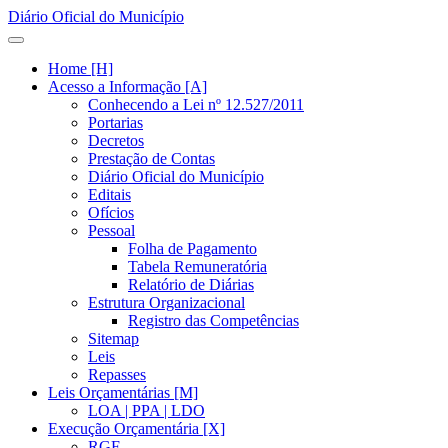
Diário Oficial do Município
Home [H]
Acesso a Informação [A]
Conhecendo a Lei nº 12.527/2011
Portarias
Decretos
Prestação de Contas
Diário Oficial do Município
Editais
Ofícios
Pessoal
Folha de Pagamento
Tabela Remuneratória
Relatório de Diárias
Estrutura Organizacional
Registro das Competências
Sitemap
Leis
Repasses
Leis Orçamentárias [M]
LOA | PPA | LDO
Execução Orçamentária [X]
RGF