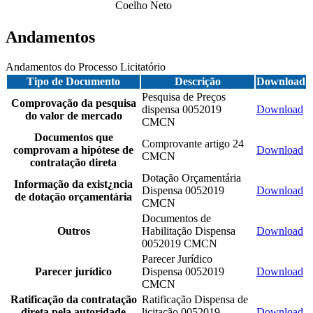
Coelho Neto
Andamentos
Andamentos do Processo Licitatório
Tipo de Documento
Descrição
Download
Pesquisa de Preços
Comprovação da pesquisa
dispensa 0052019
Download
do valor de mercado
CMCN
Documentos que
Comprovante artigo 24
comprovam a hipótese de
Download
CMCN
contratação direta
Dotação Orçamentária
Informação da exist¿ncia
Dispensa 0052019
Download
de dotação orçamentária
CMCN
Documentos de
Outros
Habilitação Dispensa
Download
0052019 CMCN
Parecer Jurídico
Parecer jurídico
Dispensa 0052019
Download
CMCN
Ratificação da contratação
Ratificação Dispensa de
direta pela autoridade
licitação 0052019
Download