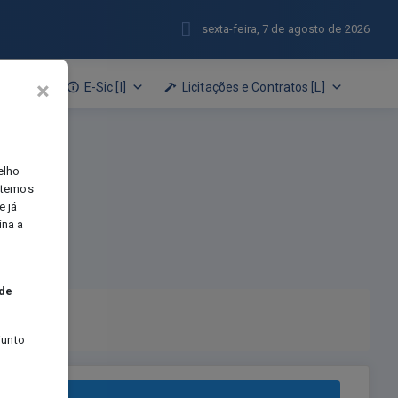
sexta-feira, 7 de agosto de 2026
×
o [N]
E-Sic [I]
Licitações e Contratos [L]
elho
e temos
e já
ina a
 de
junto