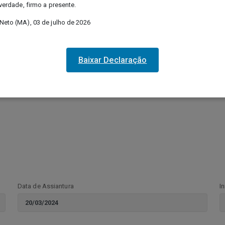
esso à Informação - LAI, regulamenta o direito, previsto na Constituição
 verdade, firmo a presente.
ções públicas por eles produzidas ou custodiadas.
Neto (MA), 03 de julho de 2026
Contrato – 018/2024
Baixar Declaração
Acompanhe as informações sobre o Contrato abaixo
Data de Assiantura
I