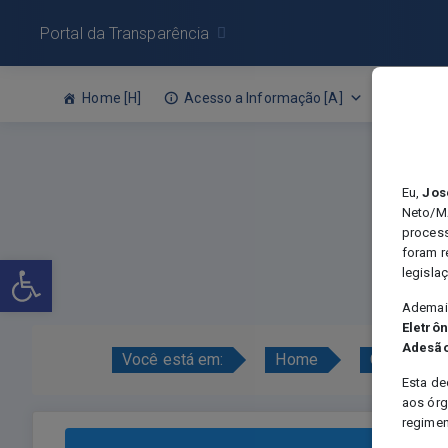
Portal da Transparência
Home [H]
Acesso a Informação [A]
Leis O
Eu,
Jos
Neto/MA
process
foram r
Abrir a barra de ferramentas
legisla
Ademais
Eletrôn
Adesão
Você está em:
Home
Certames -
Esta de
aos órg
regimen