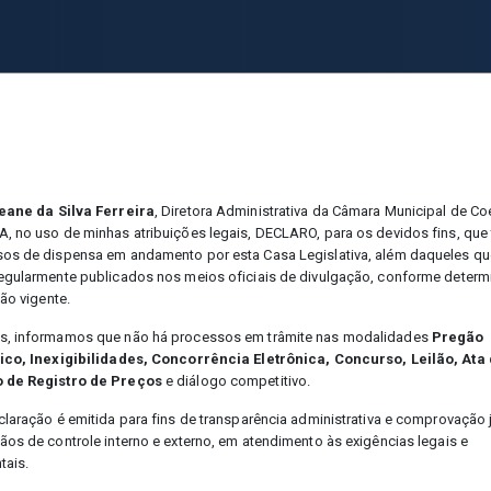
rçamentárias [M]
Execução Orçamentária [X]
Contat
eane da Silva Ferreira
, Diretora Administrativa da Câmara Municipal de Co
, no uso de minhas atribuições legais, DECLARO, para os devidos fins, qu
os de dispensa em andamento por esta Casa Legislativa, além daqueles qu
Contratos
egularmente publicados nos meios oficiais de divulgação, conforme determ
ção vigente.
, informamos que não há processos em trâmite nas modalidades
Pregão
ico, Inexigibilidades, Concorrência Eletrônica, Concurso, Leilão, Ata
 de Registro de Preços
e diálogo competitivo.
 Contratos
Contrato – 018/2024
claração é emitida para fins de transparência administrativa e comprovação 
ãos de controle interno e externo, em atendimento às exigências legais e
tais.