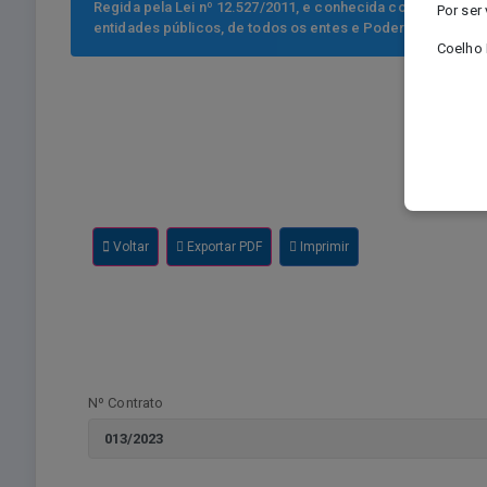
Regida pela Lei nº 12.527/2011, e conhecida como Lei de Ac
Por ser
entidades públicos, de todos os entes e Poderes, informa
Coelho 
Voltar
Exportar PDF
Imprimir
Nº Contrato