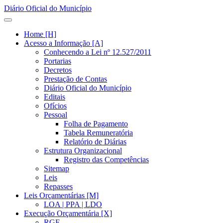
Diário Oficial do Município
Home [H]
Acesso a Informação [A]
Conhecendo a Lei nº 12.527/2011
Portarias
Decretos
Prestação de Contas
Diário Oficial do Município
Editais
Ofícios
Pessoal
Folha de Pagamento
Tabela Remuneratória
Relatório de Diárias
Estrutura Organizacional
Registro das Competências
Sitemap
Leis
Repasses
Leis Orçamentárias [M]
LOA | PPA | LDO
Execução Orçamentária [X]
RGF