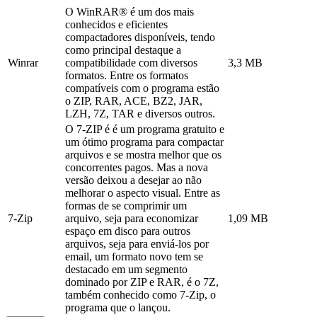
O WinRAR® é um dos mais
conhecidos e eficientes
compactadores disponíveis, tendo
como principal destaque a
Winrar
compatibilidade com diversos
3,3 MB
formatos. Entre os formatos
compatíveis com o programa estão
o ZIP, RAR, ACE, BZ2, JAR,
LZH, 7Z, TAR e diversos outros.
O 7-ZIP é é um programa gratuito e
um ótimo programa para compactar
arquivos e se mostra melhor que os
concorrentes pagos. Mas a nova
versão deixou a desejar ao não
melhorar o aspecto visual. Entre as
formas de se comprimir um
7-Zip
arquivo, seja para economizar
1,09 MB
espaço em disco para outros
arquivos, seja para enviá-los por
email, um formato novo tem se
destacado em um segmento
dominado por ZIP e RAR, é o 7Z,
também conhecido como 7-Zip, o
programa que o lançou.