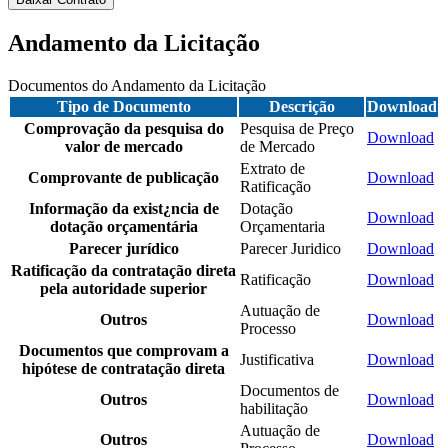
Andamento da Licitação
Documentos do Andamento da Licitação
Tipo de Documento
Descrição
Download
Comprovação da pesquisa do
Pesquisa de Preço
Download
valor de mercado
de Mercado
Extrato de
Comprovante de publicação
Download
Ratificação
Informação da exist¿ncia de
Dotação
Download
dotação orçamentária
Orçamentaria
Parecer jurídico
Parecer Juridico
Download
Ratificação da contratação direta
Ratificação
Download
pela autoridade superior
Autuação de
Outros
Download
Processo
Documentos que comprovam a
Justificativa
Download
hipótese de contratação direta
Documentos de
Outros
Download
habilitação
Autuação de
Outros
Download