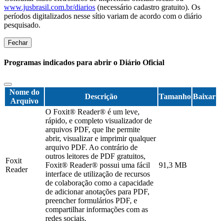
www.jusbrasil.com.br/diarios
(necessário cadastro gratuito). Os
períodos digitalizados nesse sítio variam de acordo com o diário
pesquisado.
Fechar
Programas indicados para abrir o Diário Oficial
Nome do
Descrição
Tamanho
Baixar
Arquivo
O Foxit® Reader® é um leve,
rápido, e completo visualizador de
arquivos PDF, que lhe permite
abrir, visualizar e imprimir qualquer
arquivo PDF. Ao contrário de
outros leitores de PDF gratuitos,
Foxit
Foxit® Reader® possui uma fácil
91,3 MB
Reader
interface de utilização de recursos
de colaboração como a capacidade
de adicionar anotações para PDF,
preencher formulários PDF, e
compartilhar informações com as
redes sociais.