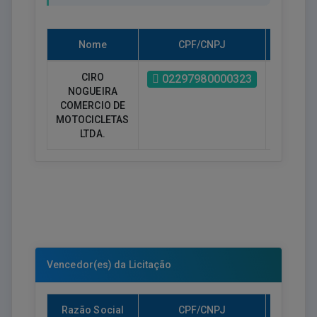
Nome
CPF/CNPJ
Habilita
CIRO
Sim
02297980000323
NOGUEIRA
COMERCIO DE
MOTOCICLETAS
LTDA.
Vencedor(es) da Licitação
Razão Social
CPF/CNPJ
Valor