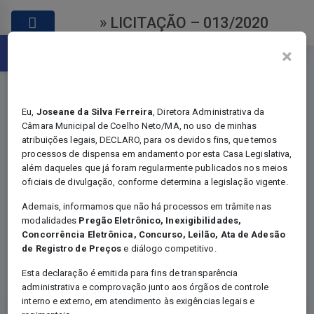
» LICITAÇÃO – 013/2020
Abrir a barra de ferramentas
×
Eu,
Joseane da Silva Ferreira
, Diretora Administrativa da
Câmara Municipal de Coelho Neto/MA, no uso de minhas
atribuições legais, DECLARO, para os devidos fins, que temos
Licitações
processos de dispensa em andamento por esta Casa Legislativa,
além daqueles que já foram regularmente publicados nos meios
oficiais de divulgação, conforme determina a legislação vigente.
Ademais, informamos que não há processos em trâmite nas
modalidades
Pregão Eletrônico, Inexigibilidades,
Você está em:
Home
Concorrência Eletrônica, Concurso, Leilão, Ata de Adesão
Certame - Licitação
de Registro de Preços
e diálogo competitivo.
LICITAÇÃO – 013/2020
Esta declaração é emitida para fins de transparência
administrativa e comprovação junto aos órgãos de controle
interno e externo, em atendimento às exigências legais e