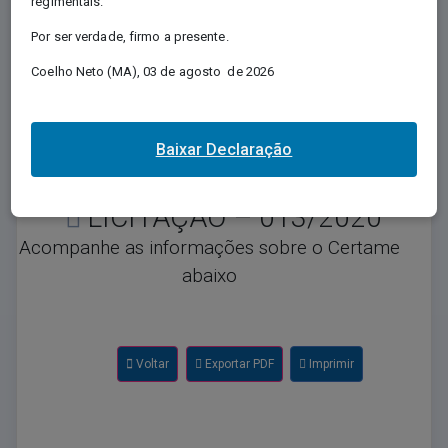
regimentais.
Regida pela Lei nº 12.527/2011, e conhecida
Por ser verdade, firmo a presente.
como Lei de Acesso à Informação - LAI,
regulamenta o direito, previsto na Constituição,
Coelho Neto (MA), 03 de agosto de 2026
de qualquer pessoa solicitar e receber dos
órgãos e entidades públicos, de todos os
entes e Poderes, informações públicas por
eles produzidas ou custodiadas.
Baixar Declaração
LICITAÇÃO – 013/2020
Acompanhe as informações sobre o Certame
abaixo
Voltar
Exportar PDF
Imprimir