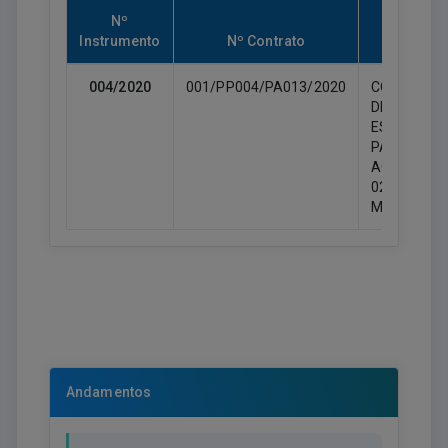
Nº
Instrumento
Nº Contrato
Objeto
004/2020
001/PP004/PA013/2020
CONTRATA
DE EMPRE
ESPECIALI
PARA
AQUISIÇÃO
02(DUAS)
MOTOCICL
Andamentos