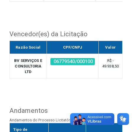
Vencedor(es) da Licitação
Razão Social
CPF/CNPJ
Valor
BV SERVIÇOS E
R$ -
06779540/000100
CONSULTORIA
49.938,50
LTD
Andamentos
Andamentos do Processo Licitatório
Tipo de