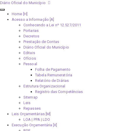
Diário Oficial do Município
Home [H]
Acesso a Informação [A]
Conhecendo a Lei nº 12.527/2011
Portarias
Decretos
Prestação de Contas
Diário Oficial do Município
Editais
Ofícios
Pessoal
Folha de Pagamento
Tabela Remuneratória
Relatório de Diárias
Estrutura Organizacional
Registro das Competências
Sitemap
Leis
Repasses
Leis Orçamentárias [M]
LOA | PPA | LDO
Execução Orçamentária [X]
RGF