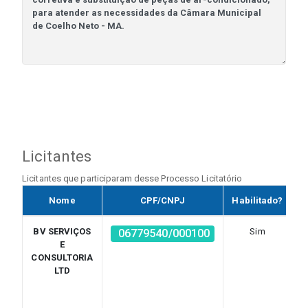
Licitantes
Licitantes que participaram desse Processo Licitatório
Nome
CPF/CNPJ
Habilitado?
BV SERVIÇOS
Sim
A
06779540/000100
E
CONSULTORIA
LTD
q
C