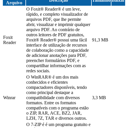
Descrição
Tamanho
Baixar
Arquivo
O Foxit® Reader® é um leve,
rápido, e completo visualizador de
arquivos PDF, que lhe permite
abrir, visualizar e imprimir qualquer
arquivo PDF. Ao contrário de
outros leitores de PDF gratuitos,
Foxit
Foxit® Reader® possui uma fácil
91,3 MB
Reader
interface de utilização de recursos
de colaboração como a capacidade
de adicionar anotações para PDF,
preencher formulários PDF, e
compartilhar informações com as
redes sociais.
O WinRAR® é um dos mais
conhecidos e eficientes
compactadores disponíveis, tendo
como principal destaque a
Winrar
compatibilidade com diversos
3,3 MB
formatos. Entre os formatos
compatíveis com o programa estão
o ZIP, RAR, ACE, BZ2, JAR,
LZH, 7Z, TAR e diversos outros.
O 7-ZIP é é um programa gratuito e