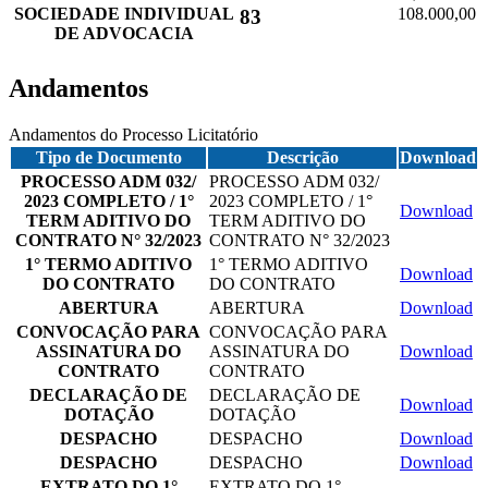
SOCIEDADE INDIVIDUAL
108.000,00
83
DE ADVOCACIA
Andamentos
Andamentos do Processo Licitatório
Tipo de Documento
Descrição
Download
PROCESSO ADM 032/
PROCESSO ADM 032/
2023 COMPLETO / 1°
2023 COMPLETO / 1°
Download
TERM ADITIVO DO
TERM ADITIVO DO
CONTRATO N° 32/2023
CONTRATO N° 32/2023
1° TERMO ADITIVO
1° TERMO ADITIVO
Download
DO CONTRATO
DO CONTRATO
ABERTURA
ABERTURA
Download
CONVOCAÇÃO PARA
CONVOCAÇÃO PARA
ASSINATURA DO
ASSINATURA DO
Download
CONTRATO
CONTRATO
DECLARAÇÃO DE
DECLARAÇÃO DE
Download
DOTAÇÃO
DOTAÇÃO
DESPACHO
DESPACHO
Download
DESPACHO
DESPACHO
Download
EXTRATO DO 1°
EXTRATO DO 1°