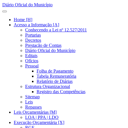
Diário Oficial do Município
Home [H]
Acesso a Informação [A]
Conhecendo a Lei nº 12.527/2011
Portarias
Decretos
Prestação de Contas
Diário Oficial do Município
Editais
Ofícios
Pessoal
Folha de Pagamento
Tabela Remuneratória
Relatório de Diárias
Estrutura Organizacional
Registro das Competências
Sitemap
Leis
Repasses
Leis Orçamentárias [M]
LOA | PPA | LDO
Execução Orçamentária [X]
RGF