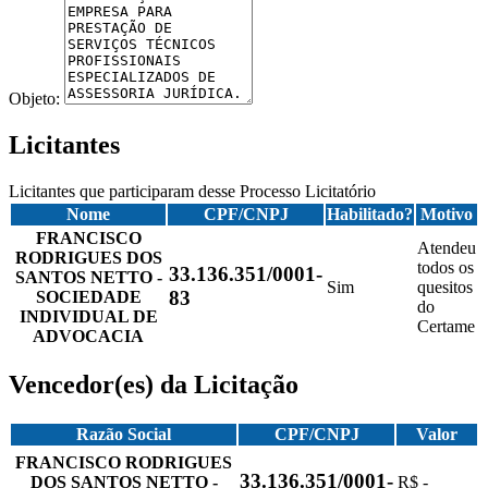
Objeto:
Licitantes
Licitantes que participaram desse Processo Licitatório
Nome
CPF/CNPJ
Habilitado?
Motivo
FRANCISCO
Atendeu
RODRIGUES DOS
todos os
33.136.351/0001-
SANTOS NETTO -
Sim
quesitos
83
SOCIEDADE
do
INDIVIDUAL DE
Certame
ADVOCACIA
Vencedor(es) da Licitação
Razão Social
CPF/CNPJ
Valor
FRANCISCO RODRIGUES
33.136.351/0001-
DOS SANTOS NETTO -
R$ -