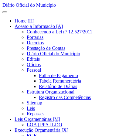
Diário Oficial do Município
Home [H]
Acesso a Informação [A]
Conhecendo a Lei nº 12.527/2011
Portarias
Decretos
Prestação de Contas
Diário Oficial do Município
Editais
Ofícios
Pessoal
Folha de Pagamento
Tabela Remuneratória
Relatório de Diárias
Estrutura Organizacional
Registro das Competências
Sitemap
Leis
Repasses
Leis Orçamentárias [M]
LOA | PPA | LDO
Execução Orçamentária [X]
RGF