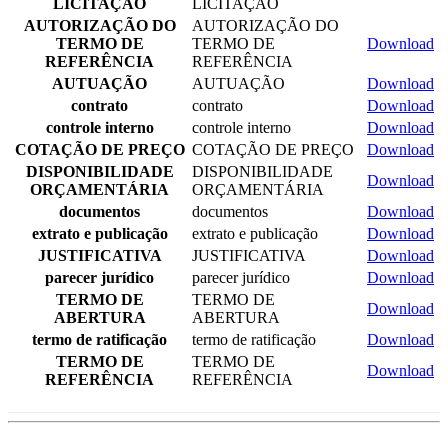
LICITAÇÃO
LICITAÇÃO
AUTORIZAÇÃO DO
AUTORIZAÇÃO DO
TERMO DE
TERMO DE
Download
REFERÊNCIA
REFERÊNCIA
AUTUAÇÃO
AUTUAÇÃO
Download
contrato
contrato
Download
controle interno
controle interno
Download
COTAÇÃO DE PREÇO
COTAÇÃO DE PREÇO
Download
DISPONIBILIDADE
DISPONIBILIDADE
Download
ORÇAMENTÁRIA
ORÇAMENTÁRIA
documentos
documentos
Download
extrato e publicação
extrato e publicação
Download
JUSTIFICATIVA
JUSTIFICATIVA
Download
parecer jurídico
parecer jurídico
Download
TERMO DE
TERMO DE
Download
ABERTURA
ABERTURA
termo de ratificação
termo de ratificação
Download
TERMO DE
TERMO DE
Download
REFERÊNCIA
REFERÊNCIA