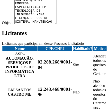
Objeto:
Licitantes
Licitantes que participaram desse Processo Licitatório
Nome
CPF/CNPJ
Habilitado?
Motivo
ASP -
Atendeu
AUTOMAÇÃO,
todos os
02.288.268/0001-
SERVIÇOS E
Sim
quesitos
04
PRODUTOS DE
do
INFORMÁTICA
Certame
LTDA
Não
atendeu
12.243.468/0001-
LM SANTOS
todos os
Não
96
CASTRO ME
quesitos
do
Certame
Não