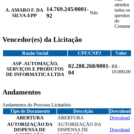
atendeu
14.769.245/0001-
A. AMARO F. DA
todos os
Não
92
SILVA-EPP
quesitos
do
Certame
Vencedor(es) da Licitação
Razão Social
CPF/CNPJ
Valor
ASP -AUTOMAÇÃO,
02.288.268/0001-
R$ -
SERVIÇOS E PRODUTOS
10.000,00
04
DE INFORMÁTICA LTDA
Andamentos
Andamentos do Processo Licitatório
Tipo de Documento
Descrição
Download
ABERTURA
ABERTURA
Download
AUTORIZAÇÃO DA
AUTORIZAÇÃO DA
DISPENSA DE
DISPENSA DE
Download