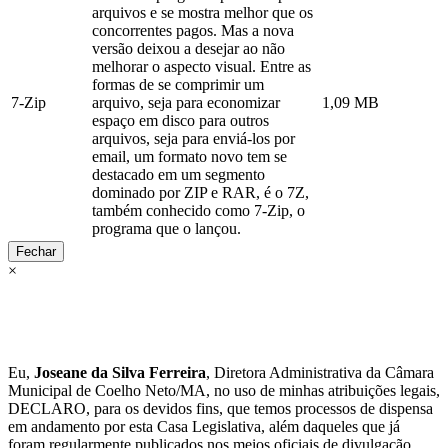
arquivos e se mostra melhor que os
concorrentes pagos. Mas a nova
versão deixou a desejar ao não
melhorar o aspecto visual. Entre as
formas de se comprimir um
7-Zip
arquivo, seja para economizar
1,09 MB
espaço em disco para outros
arquivos, seja para enviá-los por
email, um formato novo tem se
destacado em um segmento
dominado por ZIP e RAR, é o 7Z,
também conhecido como 7-Zip, o
programa que o lançou.
Fechar
×
Eu,
Joseane da Silva Ferreira
, Diretora Administrativa da Câmara
Municipal de Coelho Neto/MA, no uso de minhas atribuições legais,
DECLARO, para os devidos fins, que temos processos de dispensa
em andamento por esta Casa Legislativa, além daqueles que já
foram regularmente publicados nos meios oficiais de divulgação,