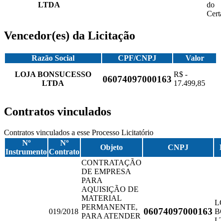
LTDA
do
Cer
Vencedor(es) da Licitação
Razão Social
CPF/CNPJ
Valor
LOJA BONSUCESSO
R$ -
06074097000163
LTDA
17.499,85
Contratos vinculados
Contratos vinculados a esse Processo Licitatório
Nº
Nº
Objeto
CNPJ
Instrumento
Contrato
CONTRATAÇÃO
DE EMPRESA
PARA
AQUISIÇÃO DE
MATERIAL
L
PERMANENTE,
06074097000163
019/2018
B
PARA ATENDER
L