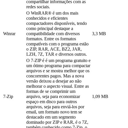
compartilhar informações com as
redes sociais.
O WinRAR® é um dos mais
conhecidos e eficientes
compactadores disponíveis, tendo
como principal destaque a
Winrar
compatibilidade com diversos
3,3 MB
formatos. Entre os formatos
compatíveis com o programa estão
o ZIP, RAR, ACE, BZ2, JAR,
LZH, 7Z, TAR e diversos outros.
O 7-ZIP é é um programa gratuito e
um ótimo programa para compactar
arquivos e se mostra melhor que os
concorrentes pagos. Mas a nova
versão deixou a desejar ao não
melhorar o aspecto visual. Entre as
formas de se comprimir um
7-Zip
arquivo, seja para economizar
1,09 MB
espaço em disco para outros
arquivos, seja para enviá-los por
email, um formato novo tem se
destacado em um segmento
dominado por ZIP e RAR, é o 7Z,
também conhecido como 7-Zip, o