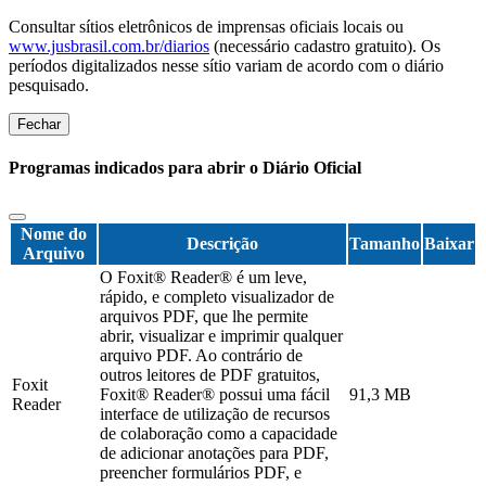
Consultar sítios eletrônicos de imprensas oficiais locais ou
www.jusbrasil.com.br/diarios
(necessário cadastro gratuito). Os
períodos digitalizados nesse sítio variam de acordo com o diário
pesquisado.
Fechar
Programas indicados para abrir o Diário Oficial
Nome do
Descrição
Tamanho
Baixar
Arquivo
O Foxit® Reader® é um leve,
rápido, e completo visualizador de
arquivos PDF, que lhe permite
abrir, visualizar e imprimir qualquer
arquivo PDF. Ao contrário de
outros leitores de PDF gratuitos,
Foxit
Foxit® Reader® possui uma fácil
91,3 MB
Reader
interface de utilização de recursos
de colaboração como a capacidade
de adicionar anotações para PDF,
preencher formulários PDF, e