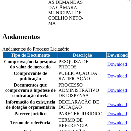
AS DEMANDAS
DA CÂMARA
MUNICIPAL DE
COELHO NETO-
MA
Andamentos
Andamentos do Processo Licitatório
Tipo de Documento
Descrição
Download
Comprovação da pesquisa
PESQUISA DE
Download
do valor de mercado
PREÇOS
Comprovante de
PUBLICAÇÃO DA
Download
publicação
RATIFICAÇÃO
Documentos que
PROCESSO
comprovam a hipótese de
ADMINISTRATIVO
Download
contratação direta
DE DISPENSA
Informação da exist¿ncia
DECLARAÇÃO DE
Download
de dotação orçamentária
DOTAÇÃO
Parecer jurídico
PARECER JURÍDICO
Download
TERMO DE
Termo de referência
Download
REFERÊNCIA