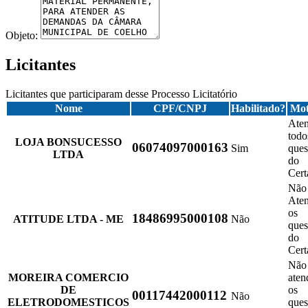
Objeto:
Licitantes
Licitantes que participaram desse Processo Licitatório
Nome
CPF/CNPJ
Habilitado?
Mot
Ate
todo
LOJA BONSUCESSO
06074097000163
Sim
ques
LTDA
do
Cer
Não
Ate
os
18486995000108
ATITUDE LTDA - ME
Não
ques
do
Cer
Não
MOREIRA COMERCIO
aten
DE
os
00117442000112
Não
ELETRODOMESTICOS
ques