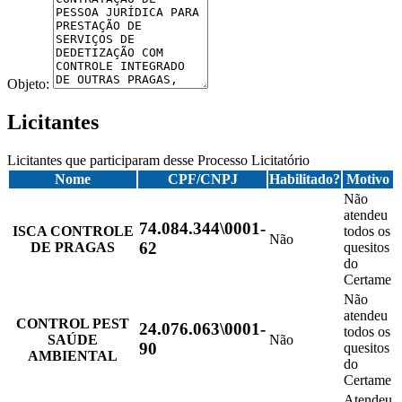
Objeto:
Licitantes
Licitantes que participaram desse Processo Licitatório
Nome
CPF/CNPJ
Habilitado?
Motivo
Não
atendeu
74.084.344\0001-
ISCA CONTROLE
todos os
Não
62
DE PRAGAS
quesitos
do
Certame
Não
atendeu
CONTROL PEST
24.076.063\0001-
todos os
SAÚDE
Não
90
quesitos
AMBIENTAL
do
Certame
Atendeu