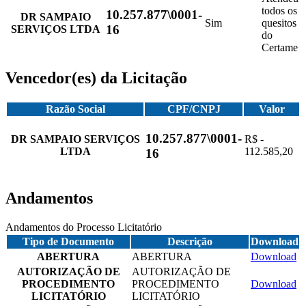
todos os
10.257.877\0001-
DR SAMPAIO
Sim
quesitos
16
SERVIÇOS LTDA
do
Certame
Vencedor(es) da Licitação
Razão Social
CPF/CNPJ
Valor
10.257.877\0001-
DR SAMPAIO SERVIÇOS
R$ -
LTDA
112.585,20
16
Andamentos
Andamentos do Processo Licitatório
Tipo de Documento
Descrição
Download
ABERTURA
ABERTURA
Download
AUTORIZAÇÃO DE
AUTORIZAÇÃO DE
PROCEDIMENTO
PROCEDIMENTO
Download
LICITATÓRIO
LICITATÓRIO