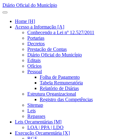
Diário Oficial do Município
Home [H]
Acesso a Informação [A]
Conhecendo a Lei nº 12.527/2011
Portarias
Decretos
Prestação de Contas
Diário Oficial do Município
Editais
Ofícios
Pessoal
Folha de Pagamento
Tabela Remuneratória
Relatório de Diárias
Estrutura Organizacional
Registro das Competências
Sitemap
Leis
Repasses
Leis Orçamentárias [M]
LOA | PPA | LDO
Execução Orçamentária [X]
RGF