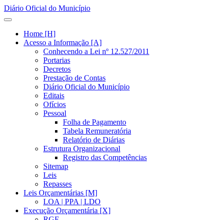
Diário Oficial do Município
Home [H]
Acesso a Informação [A]
Conhecendo a Lei nº 12.527/2011
Portarias
Decretos
Prestação de Contas
Diário Oficial do Município
Editais
Ofícios
Pessoal
Folha de Pagamento
Tabela Remuneratória
Relatório de Diárias
Estrutura Organizacional
Registro das Competências
Sitemap
Leis
Repasses
Leis Orçamentárias [M]
LOA | PPA | LDO
Execução Orçamentária [X]
RGF