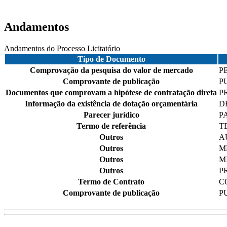
Andamentos
Andamentos do Processo Licitatório
Tipo de Documento
Comprovação da pesquisa do valor de mercado
P
Comprovante de publicação
P
Documentos que comprovam a hipótese de contratação direta
P
Informação da existência de dotação orçamentária
D
Parecer jurídico
P
Termo de referência
T
Outros
A
Outros
M
Outros
M
Outros
P
Termo de Contrato
C
Comprovante de publicação
P