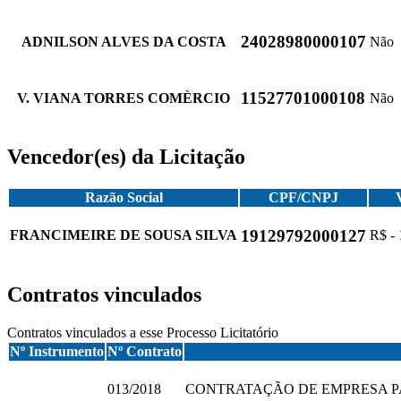
24028980000107
ADNILSON ALVES DA COSTA
Não
11527701000108
V. VIANA TORRES COMÈRCIO
Não
Vencedor(es) da Licitação
Razão Social
CPF/CNPJ
19129792000127
FRANCIMEIRE DE SOUSA SILVA
R$ - 
Contratos vinculados
Contratos vinculados a esse Processo Licitatório
Nº Instrumento
Nº Contrato
013/2018
CONTRATAÇÃO DE EMPRESA PA