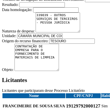
Resultado:
Data homologação:
Natureza de despesa:
Unidade:
Origem do recurso financeiro:
Objeto:
Licitantes
Licitantes que participaram desse Processo Licitatório
Nome
CPF/CNPJ
Habi
19129792000127
FRANCIMEIRE DE SOUSA SILVA
Sim