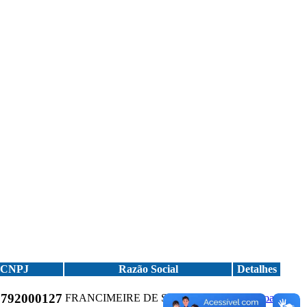
CNPJ
Razão Social
Detalhes
9792000127
FRANCIMEIRE DE SOUSA SILVA
Download