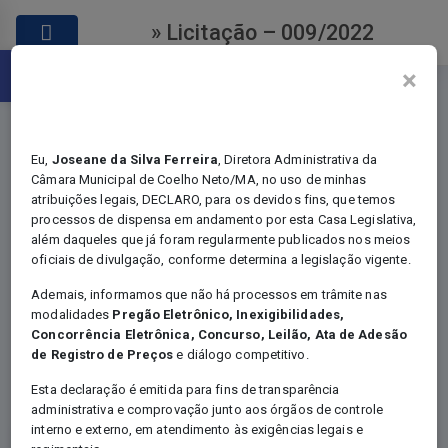
» Licitação – 009/2022
Abrir a barra de ferramentas
×
Eu,
Joseane da Silva Ferreira
, Diretora Administrativa da
Câmara Municipal de Coelho Neto/MA, no uso de minhas
atribuições legais, DECLARO, para os devidos fins, que temos
Licitações
processos de dispensa em andamento por esta Casa Legislativa,
além daqueles que já foram regularmente publicados nos meios
oficiais de divulgação, conforme determina a legislação vigente.
Ademais, informamos que não há processos em trâmite nas
modalidades
Pregão Eletrônico, Inexigibilidades,
Você está em:
Home
Concorrência Eletrônica, Concurso, Leilão, Ata de Adesão
Certame - Licitação
de Registro de Preços
e diálogo competitivo.
Licitação – 009/2022
Esta declaração é emitida para fins de transparência
administrativa e comprovação junto aos órgãos de controle
interno e externo, em atendimento às exigências legais e