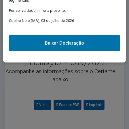
regimentais.
Regida pela Lei nº 12.527/2011, e conhecida
Por ser verdade, firmo a presente.
como Lei de Acesso à Informação - LAI,
regulamenta o direito, previsto na Constituição,
Coelho Neto (MA), 03 de julho de 2026
de qualquer pessoa solicitar e receber dos
órgãos e entidades públicos, de todos os
entes e Poderes, informações públicas por
eles produzidas ou custodiadas.
Baixar Declaração
Licitação – 009/2022
Acompanhe as informações sobre o Certame
abaixo
Voltar
Exportar PDF
Imprimir