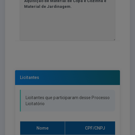
Licitantes
Licitantes que participaram desse Processo
Licitatório
Nome
CPF/CNPJ
Ha