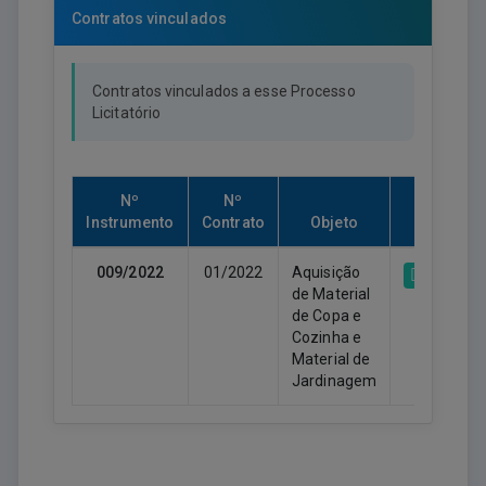
Contratos vinculados
Contratos vinculados a esse Processo
Licitatório
Nº
Nº
Instrumento
Contrato
Objeto
009/2022
01/2022
Aquisição
31.018.
de Material
de Copa e
Cozinha e
Material de
Jardinagem