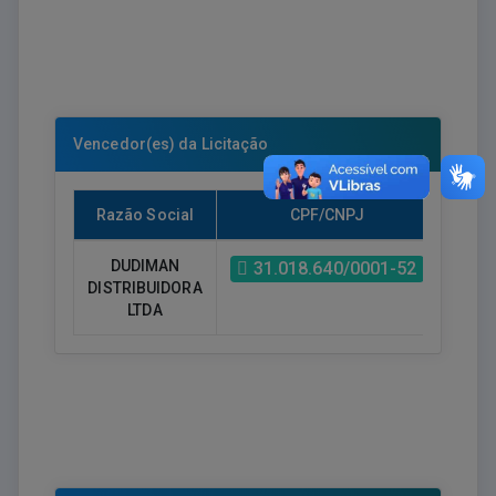
Vencedor(es) da Licitação
Razão Social
CPF/CNPJ
Val
DUDIMAN
R$ 
31.018.640/0001-52
DISTRIBUIDORA
17.43
LTDA