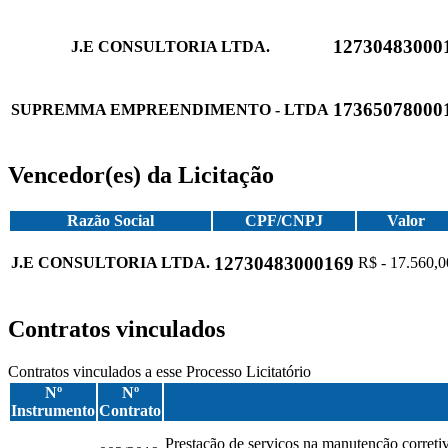
12730483000
J.E CONSULTORIA LTDA.
17365078000
SUPREMMA EMPREENDIMENTO - LTDA
Vencedor(es) da Licitação
Razão Social
CPF/CNPJ
Valor
12730483000169
J.E CONSULTORIA LTDA.
R$ - 17.560,0
Contratos vinculados
Contratos vinculados a esse Processo Licitatório
Nº
Nº
Instrumento
Contrato
Prestação de serviços na manutenção correti