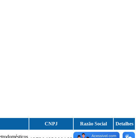
CNPJ
Razão Social
Detalhes
J. E.
letrodomésticos