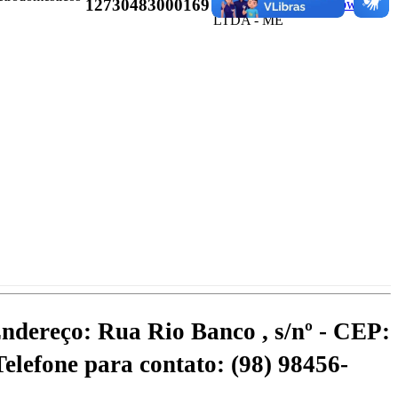
12730483000169
CONSULTORIA
Download
LTDA - ME
ndereço: Rua Rio Banco , s/nº - CEP:
Telefone para contato: (98) 98456-