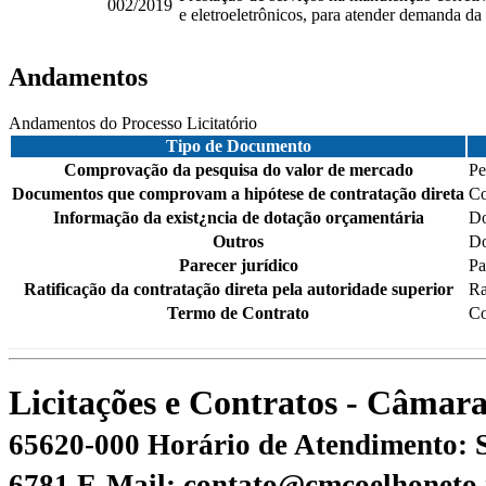
002/2019
e eletroeletrônicos, para atender demanda d
Andamentos
Andamentos do Processo Licitatório
Tipo de Documento
Comprovação da pesquisa do valor de mercado
Pe
Documentos que comprovam a hipótese de contratação direta
Co
Informação da exist¿ncia de dotação orçamentária
Do
Outros
Do
Parecer jurídico
Pa
Ratificação da contratação direta pela autoridade superior
Ra
Termo de Contrato
Co
Licitações e Contratos - Câma
65620-000
Horário de Atendimento: S
6781
E-Mail: contato@cmcoelhoneto.