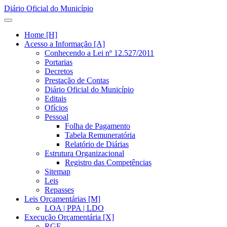
Diário Oficial do Município
Home [H]
Acesso a Informação [A]
Conhecendo a Lei nº 12.527/2011
Portarias
Decretos
Prestação de Contas
Diário Oficial do Município
Editais
Ofícios
Pessoal
Folha de Pagamento
Tabela Remuneratória
Relatório de Diárias
Estrutura Organizacional
Registro das Competências
Sitemap
Leis
Repasses
Leis Orçamentárias [M]
LOA | PPA | LDO
Execução Orçamentária [X]
RGF