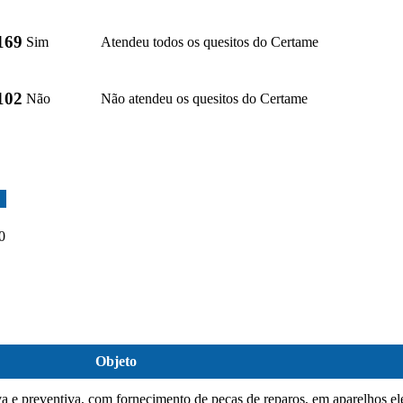
169
Sim
Atendeu todos os quesitos do Certame
102
Não
Não atendeu os quesitos do Certame
0
Objeto
va e preventiva, com fornecimento de peças de reparos, em aparelhos e