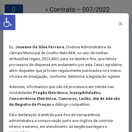
» Contrato – 007/2022
Abrir a barra de ferramentas
×
Eu,
Joseane da Silva Ferreira
, Diretora Administrativa da
Câmara Municipal de Coelho Neto/MA, no uso de minhas
atribuições legais, DECLARO, para os devidos fins, que temos
Contratos
processos de dispensa em andamento por esta Casa Legislativa,
além daqueles que já foram regularmente publicados nos meios
oficiais de divulgação, conforme determina a legislação vigente.
Ademais, informamos que não há processos em trâmite nas
modalidades
Pregão Eletrônico, Inexigibilidades,
Você está em:
Home
Concorrência Eletrônica, Concurso, Leilão, Ata de Adesão
Certames - Contratos
de Registro de Preços
e diálogo competitivo.
Contrato – 007/2022
Esta declaração é emitida para fins de transparência
administrativa e comprovação junto aos órgãos de controle
interno e externo, em atendimento às exigências legais e