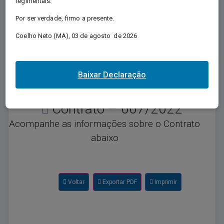
regimentais.
Regida pela Lei nº 12.527/2011, e conhecida
Por ser verdade, firmo a presente.
como Lei de Acesso à Informação - LAI,
regulamenta o direito, previsto na Constituição,
Coelho Neto (MA), 03 de agosto de 2026
de qualquer pessoa solicitar e receber dos
órgãos e entidades públicos, de todos os
entes e Poderes, informações públicas por
eles produzidas ou custodiadas.
Baixar Declaração
Contrato – 007/2022
Acompanhe as informações sobre o Contrato
abaixo
Voltar
Exportar PDF
Imprimir