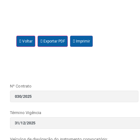
Voltar
Exportar PDF
Imprimir
Nº Contrato
Término Vigência
Veículos de divulgação do instrumento convocatório: