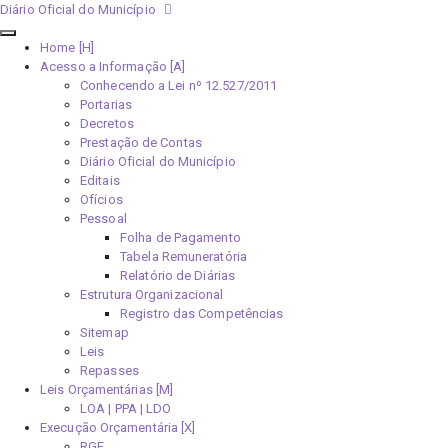
Diário Oficial do Município
Home [H]
Acesso a Informação [A]
Conhecendo a Lei nº 12.527/2011
Portarias
Decretos
Prestação de Contas
Diário Oficial do Município
Editais
Ofícios
Pessoal
Folha de Pagamento
Tabela Remuneratória
Relatório de Diárias
Estrutura Organizacional
Registro das Competências
Sitemap
Leis
Repasses
Leis Orçamentárias [M]
LOA | PPA | LDO
Execução Orçamentária [X]
RGF