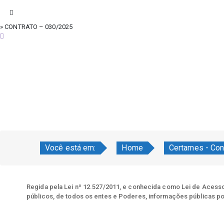
» CONTRATO – 030/2025
sexta-feira, 7 de agosto de 2026
Você está em:
Home
Certames - Con
Regida pela Lei nº 12.527/2011, e conhecida como Lei de Acesso 
públicos, de todos os entes e Poderes, informações públicas po