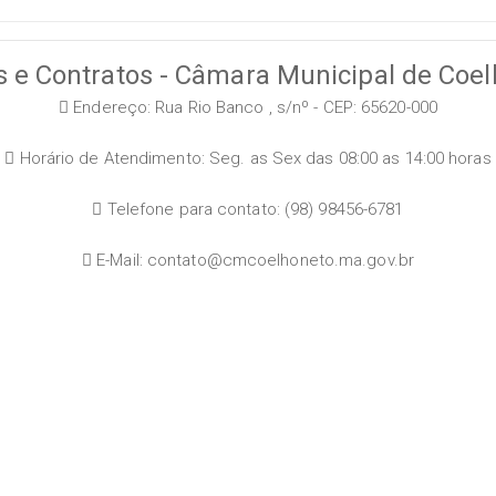
s e Contratos - Câmara Municipal de Coe
Endereço: Rua Rio Banco , s/nº - CEP: 65620-000
Horário de Atendimento: Seg. as Sex das 08:00 as 14:00 horas
Telefone para contato: (98) 98456-6781
E-Mail: contato@cmcoelhoneto.ma.gov.br