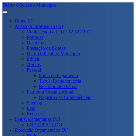
Diário Oficial do Município
Home [H]
Acesso a Informação [A]
Conhecendo a Lei nº 12.527/2011
Portarias
Decretos
Prestação de Contas
Diário Oficial do Município
Editais
Ofícios
Pessoal
Folha de Pagamento
Tabela Remuneratória
Relatório de Diárias
Estrutura Organizacional
Registro das Competências
Sitemap
Leis
Repasses
Leis Orçamentárias [M]
LOA | PPA | LDO
Execução Orçamentária [X]
RGF