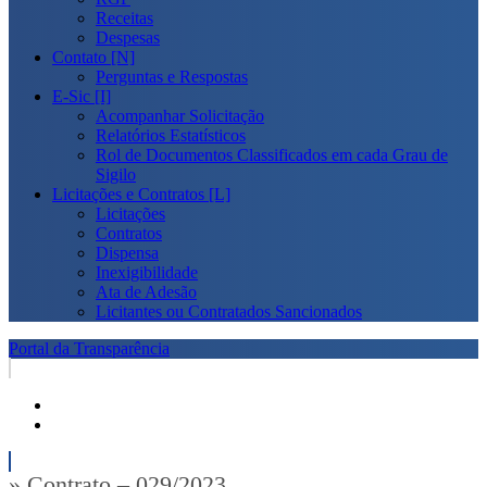
Receitas
Despesas
Contato [N]
Perguntas e Respostas
E-Sic [I]
Acompanhar Solicitação
Relatórios Estatísticos
Rol de Documentos Classificados em cada Grau de
Sigilo
Licitações e Contratos [L]
Licitações
Contratos
Dispensa
Inexigibilidade
Ata de Adesão
Licitantes ou Contratados Sancionados
Portal da Transparência
» Contrato – 029/2023