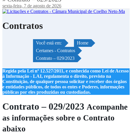
sexta-feira, 7 de agosto de 2026
Contratos
Você está em:
Home
Certames - Contratos
Contrato – 029/2023
Regida pela Lei nº 12.527/2011, e conhecida como Lei de Acesso
à Informação - LAI, regulamenta o direito, previsto na
Constituição, de qualquer pessoa solicitar e receber dos órgãos
e entidades públicos, de todos os entes e Poderes, informações
públicas por eles produzidas ou custodiadas.
Contrato – 029/2023
Acompanhe
as informações sobre o Contrato
abaixo