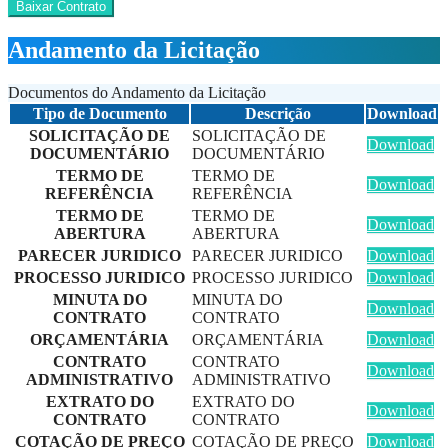
Baixar Contrato
Andamento da Licitação
Documentos do Andamento da Licitação
Tipo de Documento
Descrição
Download
SOLICITAÇÃO DE
SOLICITAÇÃO DE
Download
DOCUMENTÁRIO
DOCUMENTÁRIO
TERMO DE
TERMO DE
Download
REFERÊNCIA
REFERÊNCIA
TERMO DE
TERMO DE
Download
ABERTURA
ABERTURA
PARECER JURIDICO
PARECER JURIDICO
Download
PROCESSO JURIDICO
PROCESSO JURIDICO
Download
MINUTA DO
MINUTA DO
Download
CONTRATO
CONTRATO
ORÇAMENTÁRIA
ORÇAMENTÁRIA
Download
CONTRATO
CONTRATO
Download
ADMINISTRATIVO
ADMINISTRATIVO
EXTRATO DO
EXTRATO DO
Download
CONTRATO
CONTRATO
COTAÇÃO DE PREÇO
COTAÇÃO DE PREÇO
Download