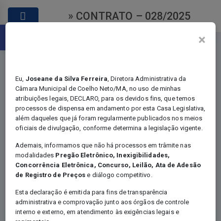
» CONTRATO – 028/2025
Abrir a barra de ferramentas
×
Eu,
Joseane da Silva Ferreira
, Diretora Administrativa da
Câmara Municipal de Coelho Neto/MA, no uso de minhas
atribuições legais, DECLARO, para os devidos fins, que temos
Contratos
processos de dispensa em andamento por esta Casa Legislativa,
além daqueles que já foram regularmente publicados nos meios
oficiais de divulgação, conforme determina a legislação vigente.
Ademais, informamos que não há processos em trâmite nas
modalidades
Pregão Eletrônico, Inexigibilidades,
Você está em:
Home
Concorrência Eletrônica, Concurso, Leilão, Ata de Adesão
Certames - Contratos
de Registro de Preços
e diálogo competitivo.
CONTRATO – 028/2025
Esta declaração é emitida para fins de transparência
administrativa e comprovação junto aos órgãos de controle
interno e externo, em atendimento às exigências legais e