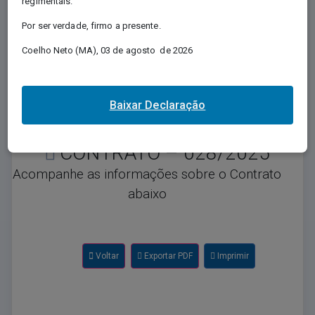
regimentais.
Regida pela Lei nº 12.527/2011, e conhecida
Por ser verdade, firmo a presente.
como Lei de Acesso à Informação - LAI,
regulamenta o direito, previsto na Constituição,
Coelho Neto (MA), 03 de agosto de 2026
de qualquer pessoa solicitar e receber dos
órgãos e entidades públicos, de todos os
entes e Poderes, informações públicas por
eles produzidas ou custodiadas.
Baixar Declaração
CONTRATO – 028/2025
Acompanhe as informações sobre o Contrato
abaixo
Voltar
Exportar PDF
Imprimir