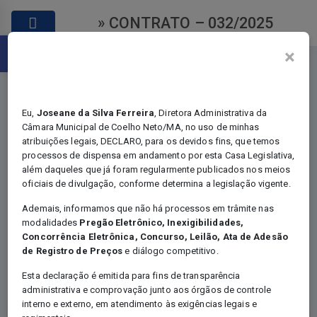
» CONTRATO – 032/2025
Abrir a barra de ferramentas
×
Eu,
Joseane da Silva Ferreira
, Diretora Administrativa da
Câmara Municipal de Coelho Neto/MA, no uso de minhas
atribuições legais, DECLARO, para os devidos fins, que temos
Contratos
processos de dispensa em andamento por esta Casa Legislativa,
além daqueles que já foram regularmente publicados nos meios
oficiais de divulgação, conforme determina a legislação vigente.
Ademais, informamos que não há processos em trâmite nas
modalidades
Pregão Eletrônico, Inexigibilidades,
Você está em:
Home
Concorrência Eletrônica, Concurso, Leilão, Ata de Adesão
Certames - Contratos
de Registro de Preços
e diálogo competitivo.
CONTRATO – 032/2025
Esta declaração é emitida para fins de transparência
administrativa e comprovação junto aos órgãos de controle
interno e externo, em atendimento às exigências legais e