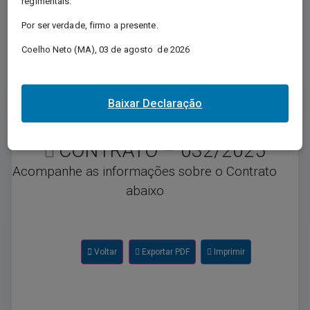
regimentais.
Regida pela Lei nº 12.527/2011, e conhecida
Por ser verdade, firmo a presente.
como Lei de Acesso à Informação - LAI,
regulamenta o direito, previsto na Constituição,
Coelho Neto (MA), 03 de agosto de 2026
de qualquer pessoa solicitar e receber dos
órgãos e entidades públicos, de todos os
entes e Poderes, informações públicas por
eles produzidas ou custodiadas.
Baixar Declaração
CONTRATO – 032/2025
Acompanhe as informações sobre o Contrato
abaixo
Voltar
Exportar PDF
Imprimir