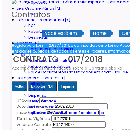
Repasses
Leis Orçamentárias [M]
Contratos
LOA | PPA | LDO
Execução Orçamentária [X]
RGF
Receitas
Você está em:
Home
Cer
Despesas
Contato [N]
Regida pela Lei nº 12.527/2011, e conhecida como Lei de Aces
Perguntas e Respostas
entidades públicos, de todos os entes e Poderes, informaçõ
E-Sic [I]
CONTRATO – 017/2018
Acompanhar Solicitação
Relatórios Estatísticos
Acompanhe as informações sobre o Contrato abaixo
Rol de Documentos Classificados em cada Grau de S
Licitações e Contratos [L]
Licitações
Voltar
Exportar PDF
Imprimir
Contratos
Dispensa
Nº Contrato
Inexigibilidade
Data de Assiantura
Ata de Adesão
Início Vigência
Licitantes ou Contratados Sancionados
Término Vigência
Valor do Contrato