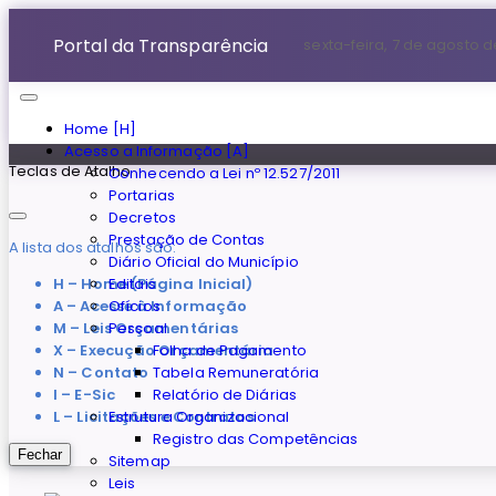
Portal da Transparência
sexta-feira, 7 de agosto 
Home [H]
Acesso a Informação [A]
Teclas de Atalho
Conhecendo a Lei nº 12.527/2011
Portarias
Decretos
Prestação de Contas
A lista dos atalhos são:
Diário Oficial do Município
H – Home (Página Inicial)
Editais
A – Acesse à Informação
Ofícios
M – Leis Orçamentárias
Pessoal
X – Execução Orçamentária
Folha de Pagamento
N – Contato
Tabela Remuneratória
I – E-Sic
Relatório de Diárias
L – Licitações e Contratos
Estrutura Organizacional
Registro das Competências
Fechar
Sitemap
Leis