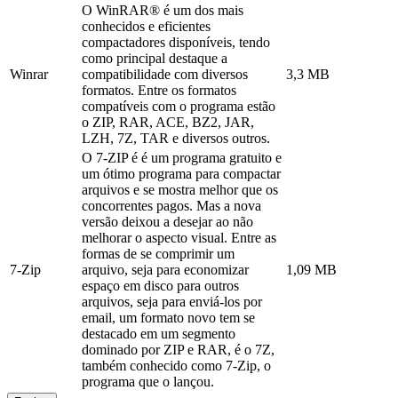
O WinRAR® é um dos mais
conhecidos e eficientes
compactadores disponíveis, tendo
como principal destaque a
Winrar
compatibilidade com diversos
3,3 MB
formatos. Entre os formatos
compatíveis com o programa estão
o ZIP, RAR, ACE, BZ2, JAR,
LZH, 7Z, TAR e diversos outros.
O 7-ZIP é é um programa gratuito e
um ótimo programa para compactar
arquivos e se mostra melhor que os
concorrentes pagos. Mas a nova
versão deixou a desejar ao não
melhorar o aspecto visual. Entre as
formas de se comprimir um
7-Zip
arquivo, seja para economizar
1,09 MB
espaço em disco para outros
arquivos, seja para enviá-los por
email, um formato novo tem se
destacado em um segmento
dominado por ZIP e RAR, é o 7Z,
também conhecido como 7-Zip, o
programa que o lançou.