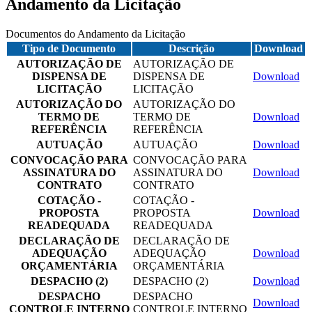
Andamento da Licitação
Documentos do Andamento da Licitação
Tipo de Documento
Descrição
Download
AUTORIZAÇÃO DE
AUTORIZAÇÃO DE
DISPENSA DE
DISPENSA DE
Download
LICITAÇÃO
LICITAÇÃO
AUTORIZAÇÃO DO
AUTORIZAÇÃO DO
TERMO DE
TERMO DE
Download
REFERÊNCIA
REFERÊNCIA
AUTUAÇÃO
AUTUAÇÃO
Download
CONVOCAÇÃO PARA
CONVOCAÇÃO PARA
ASSINATURA DO
ASSINATURA DO
Download
CONTRATO
CONTRATO
COTAÇÃO -
COTAÇÃO -
PROPOSTA
PROPOSTA
Download
READEQUADA
READEQUADA
DECLARAÇÃO DE
DECLARAÇÃO DE
ADEQUAÇÃO
ADEQUAÇÃO
Download
ORÇAMENTÁRIA
ORÇAMENTÁRIA
DESPACHO (2)
DESPACHO (2)
Download
DESPACHO
DESPACHO
Download
CONTROLE INTERNO
CONTROLE INTERNO