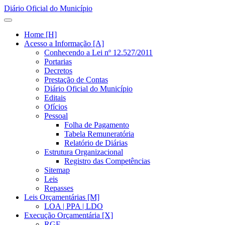
Diário Oficial do Município
Home [H]
Acesso a Informação [A]
Conhecendo a Lei nº 12.527/2011
Portarias
Decretos
Prestação de Contas
Diário Oficial do Município
Editais
Ofícios
Pessoal
Folha de Pagamento
Tabela Remuneratória
Relatório de Diárias
Estrutura Organizacional
Registro das Competências
Sitemap
Leis
Repasses
Leis Orçamentárias [M]
LOA | PPA | LDO
Execução Orçamentária [X]
RGF