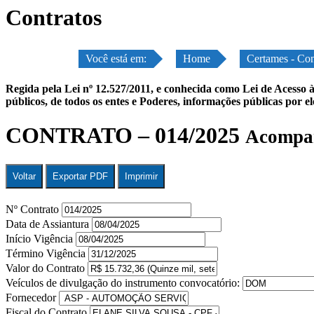
Contratos
Você está em:
Home
Certames - Con
Regida pela Lei nº 12.527/2011, e conhecida como Lei de Acesso à
públicos, de todos os entes e Poderes, informações públicas por e
CONTRATO – 014/2025
Acompan
Voltar
Exportar PDF
Imprimir
Nº Contrato
Data de Assiantura
Início Vigência
Término Vigência
Valor do Contrato
Veículos de divulgação do instrumento convocatório:
Fornecedor
Fiscal do Contrato