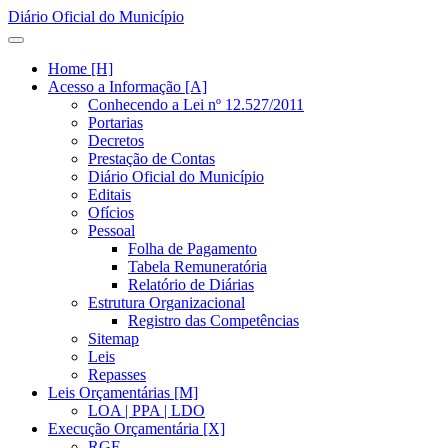
Diário Oficial do Município
Home [H]
Acesso a Informação [A]
Conhecendo a Lei nº 12.527/2011
Portarias
Decretos
Prestação de Contas
Diário Oficial do Município
Editais
Ofícios
Pessoal
Folha de Pagamento
Tabela Remuneratória
Relatório de Diárias
Estrutura Organizacional
Registro das Competências
Sitemap
Leis
Repasses
Leis Orçamentárias [M]
LOA | PPA | LDO
Execução Orçamentária [X]
RGF