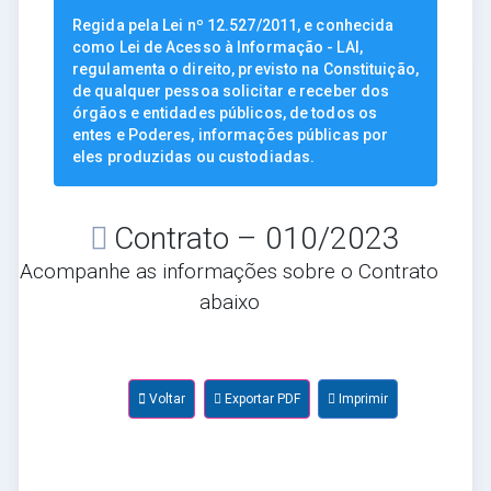
Regida pela Lei nº 12.527/2011, e conhecida
como Lei de Acesso à Informação - LAI,
regulamenta o direito, previsto na Constituição,
de qualquer pessoa solicitar e receber dos
órgãos e entidades públicos, de todos os
entes e Poderes, informações públicas por
eles produzidas ou custodiadas.
Contrato – 010/2023
Acompanhe as informações sobre o Contrato
abaixo
Voltar
Exportar PDF
Imprimir