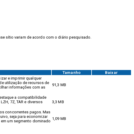
sse sítio variam de acordo com o diário pesquisado.
Tamanho
Baixar
izar e imprimir qualquer
de utilização de recursos de
91,3 MB
tilhar informações com as
estaque a compatibilidade
 LZH, 7Z, TAR e diversos
3,3 MB
 os concorrentes pagos. Mas
quivo, seja para economizar
1,09 MB
ado em um segmento dominado