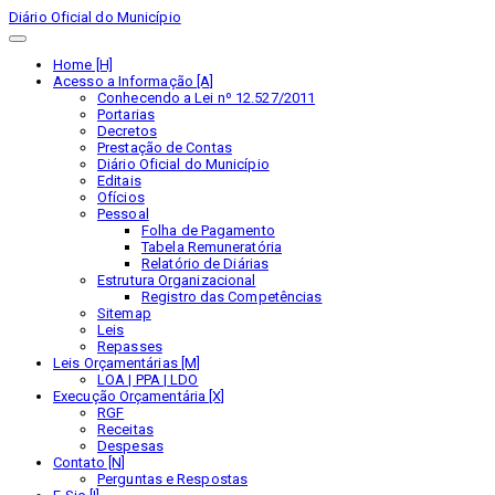
Diário Oficial do Município
Home [H]
Acesso a Informação [A]
Conhecendo a Lei nº 12.527/2011
Portarias
Decretos
Prestação de Contas
Diário Oficial do Município
Editais
Ofícios
Pessoal
Folha de Pagamento
Tabela Remuneratória
Relatório de Diárias
Estrutura Organizacional
Registro das Competências
Sitemap
Leis
Repasses
Leis Orçamentárias [M]
LOA | PPA | LDO
Execução Orçamentária [X]
RGF
Receitas
Despesas
Contato [N]
Perguntas e Respostas