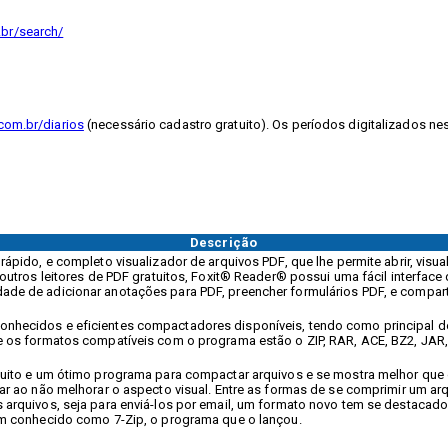
.br/search/
com.br/diarios
(necessário cadastro gratuito). Os períodos digitalizados ne
Descrição
ápido, e completo visualizador de arquivos PDF, que lhe permite abrir, visual
outros leitores de PDF gratuitos, Foxit® Reader® possui uma fácil interface 
de de adicionar anotações para PDF, preencher formulários PDF, e compar
nhecidos e eficientes compactadores disponíveis, tendo como principal d
e os formatos compatíveis com o programa estão o ZIP, RAR, ACE, BZ2, JAR,
tuito e um ótimo programa para compactar arquivos e se mostra melhor que
ar ao não melhorar o aspecto visual. Entre as formas de se comprimir um ar
 arquivos, seja para enviá-los por email, um formato novo tem se destac
ém conhecido como 7-Zip, o programa que o lançou.