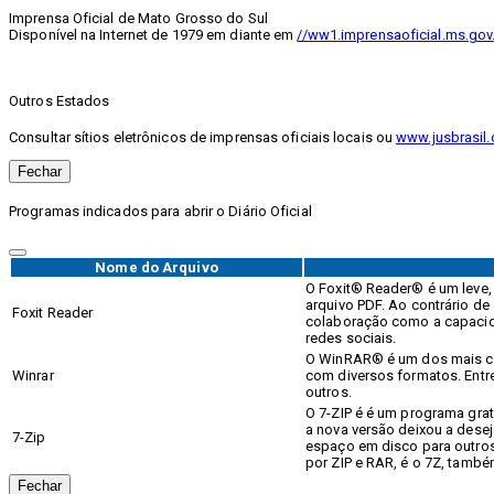
Imprensa Oficial de Mato Grosso do Sul
Disponível na Internet de 1979 em diante em
//ww1.imprensaoficial.ms.gov
Outros Estados
Consultar sítios eletrônicos de imprensas oficiais locais ou
www.jusbrasil.
Fechar
Programas indicados para abrir o Diário Oficial
Nome do Arquivo
O Foxit® Reader® é um leve, r
arquivo PDF. Ao contrário de 
Foxit Reader
colaboração como a capacida
redes sociais.
O WinRAR® é um dos mais co
Winrar
com diversos formatos. Entr
outros.
O 7-ZIP é é um programa gra
a nova versão deixou a desej
7-Zip
espaço em disco para outros
por ZIP e RAR, é o 7Z, tamb
Fechar