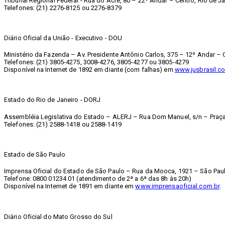
Tribunal Regional Federal - Rua do Acre, 80 – 22º Andar – Centro, Rio de Ja
Telefones: (21) 2276-8125 ou 2276-8379
Diário Oficial da União - Executivo - DOU
Ministério da Fazenda – Av. Presidente Antônio Carlos, 375 – 12º Andar – C
Telefones: (21) 3805-4275, 3008-4276, 3805-4277 ou 3805-4279
Disponível na Internet de 1892 em diante (com falhas) em
www.jusbrasil.co
Estado do Rio de Janeiro - DORJ
Assembléia Legislativa do Estado – ALERJ – Rua Dom Manuel, s/n – Praça 
Telefones: (21) 2588-1418 ou 2588-1419
Estado de São Paulo
Imprensa Oficial do Estado de São Paulo – Rua da Mooca, 1921 – São Paul
Telefone: 0800 01234 01 (atendimento de 2ª a 6ª das 8h às 20h)
Disponível na Internet de 1891 em diante em
www.imprensaoficial.com.br
.
Diário Oficial do Mato Grosso do Sul