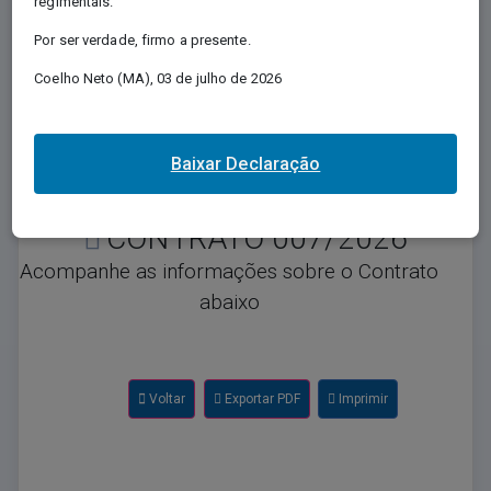
regimentais.
Regida pela Lei nº 12.527/2011, e conhecida
Por ser verdade, firmo a presente.
como Lei de Acesso à Informação - LAI,
regulamenta o direito, previsto na Constituição,
Coelho Neto (MA), 03 de julho de 2026
de qualquer pessoa solicitar e receber dos
órgãos e entidades públicos, de todos os
entes e Poderes, informações públicas por
eles produzidas ou custodiadas.
Baixar Declaração
CONTRATO 007/2026
Acompanhe as informações sobre o Contrato
abaixo
Voltar
Exportar PDF
Imprimir