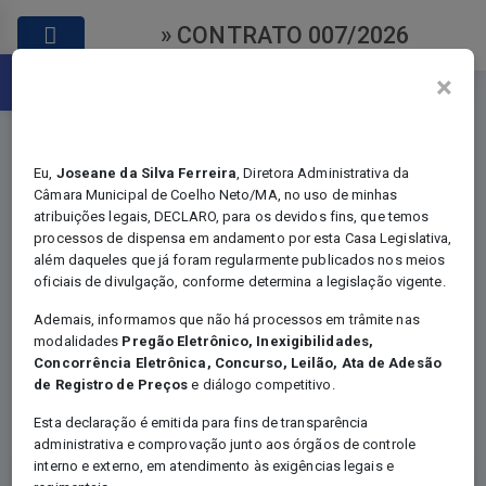
» CONTRATO 007/2026
Abrir a barra de ferramentas
×
Eu,
Joseane da Silva Ferreira
, Diretora Administrativa da
Câmara Municipal de Coelho Neto/MA, no uso de minhas
atribuições legais, DECLARO, para os devidos fins, que temos
Contratos
processos de dispensa em andamento por esta Casa Legislativa,
além daqueles que já foram regularmente publicados nos meios
oficiais de divulgação, conforme determina a legislação vigente.
Ademais, informamos que não há processos em trâmite nas
modalidades
Pregão Eletrônico, Inexigibilidades,
Você está em:
Home
Concorrência Eletrônica, Concurso, Leilão, Ata de Adesão
Certames - Contratos
de Registro de Preços
e diálogo competitivo.
CONTRATO 007/2026
Esta declaração é emitida para fins de transparência
administrativa e comprovação junto aos órgãos de controle
interno e externo, em atendimento às exigências legais e