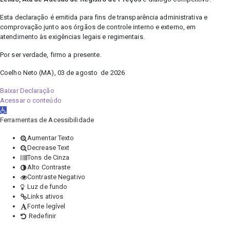
Esta declaração é emitida para fins de transparência administrativa e
comprovação junto aos órgãos de controle interno e externo, em
atendimento às exigências legais e regimentais.
Por ser verdade, firmo a presente.
Coelho Neto (MA), 03 de agosto de 2026
Baixar Declaração
Acessar o conteúdo
Abrir a barra de ferramentas
Ferramentas de Acessibilidade
Aumentar Texto
Decrease Text
Tons de Cinza
Alto Contraste
Contraste Negativo
Luz de fundo
Links ativos
Fonte legível
Redefinir