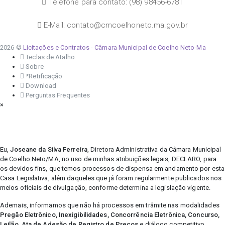
Telefone para contato: (98) 98456-6781
E-Mail: contato@cmcoelhoneto.ma.gov.br
2026 ©
Licitações e Contratos - Câmara Municipal de Coelho Neto-Ma
Teclas de Atalho
Sobre
*Retificação
Download
Perguntas Frequentes
×
Eu,
Joseane da Silva Ferreira
, Diretora Administrativa da Câmara Municipal
de Coelho Neto/MA, no uso de minhas atribuições legais, DECLARO, para
os devidos fins, que temos processos de dispensa em andamento por esta
Casa Legislativa, além daqueles que já foram regularmente publicados nos
meios oficiais de divulgação, conforme determina a legislação vigente.
Ademais, informamos que não há processos em trâmite nas modalidades
Pregão Eletrônico, Inexigibilidades, Concorrência Eletrônica, Concurso,
Leilão, Ata de Adesão de Registro de Preços
e diálogo competitivo.