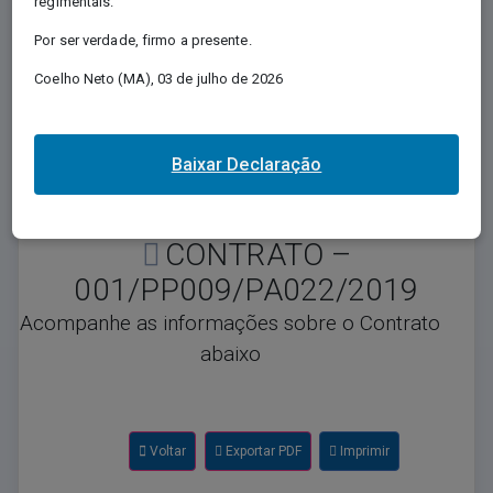
regimentais.
Regida pela Lei nº 12.527/2011, e conhecida
Por ser verdade, firmo a presente.
como Lei de Acesso à Informação - LAI,
Coelho Neto (MA), 03 de julho de 2026
regulamenta o direito, previsto na Constituição,
de qualquer pessoa solicitar e receber dos
órgãos e entidades públicos, de todos os
entes e Poderes, informações públicas por
Baixar Declaração
eles produzidas ou custodiadas.
CONTRATO –
001/PP009/PA022/2019
Acompanhe as informações sobre o Contrato
abaixo
Voltar
Exportar PDF
Imprimir