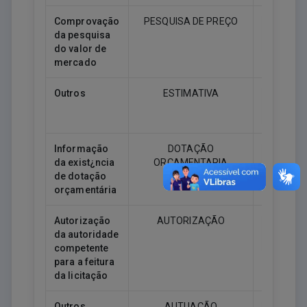
Comprovação
PESQUISA DE PREÇO
da pesquisa
Downlo
do valor de
mercado
Outros
ESTIMATIVA
Downlo
Informação
DOTAÇÃO
da exist¿ncia
ORÇAMENTARIA
Downlo
de dotação
orçamentária
Autorização
AUTORIZAÇÃO
da autoridade
Downlo
competente
para a feitura
da licitação
Outros
AUTUAÇÃO