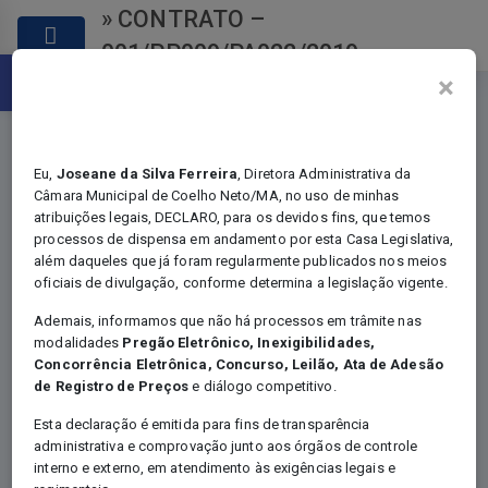
» CONTRATO –
001/PP009/PA022/2019
Abrir a barra de ferramentas
×
Eu,
Joseane da Silva Ferreira
, Diretora Administrativa da
Câmara Municipal de Coelho Neto/MA, no uso de minhas
atribuições legais, DECLARO, para os devidos fins, que temos
Contratos
processos de dispensa em andamento por esta Casa Legislativa,
além daqueles que já foram regularmente publicados nos meios
oficiais de divulgação, conforme determina a legislação vigente.
Ademais, informamos que não há processos em trâmite nas
modalidades
Pregão Eletrônico, Inexigibilidades,
Você está em:
Home
Concorrência Eletrônica, Concurso, Leilão, Ata de Adesão
Certames - Contratos
de Registro de Preços
e diálogo competitivo.
CONTRATO –
001/PP009/PA022/2019
Esta declaração é emitida para fins de transparência
administrativa e comprovação junto aos órgãos de controle
interno e externo, em atendimento às exigências legais e