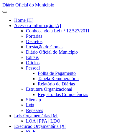
Diário Oficial do Município
Home [H]
Acesso a Informação [A]
Conhecendo a Lei nº 12.527/2011
Portarias
Decretos
Prestação de Contas
Diário Oficial do Município
Editais
Ofícios
Pessoal
Folha de Pagamento
Tabela Remuneratória
Relatório de Diárias
Estrutura Organizacional
Registro das Competências
Sitemap
Leis
Repasses
Leis Orçamentárias [M]
LOA | PPA | LDO
Execução Orçamentária [X]
RGF