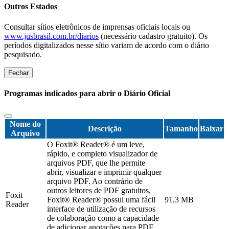
Outros Estados
Consultar sítios eletrônicos de imprensas oficiais locais ou
www.jusbrasil.com.br/diarios
(necessário cadastro gratuito). Os
períodos digitalizados nesse sítio variam de acordo com o diário
pesquisado.
Fechar
Programas indicados para abrir o Diário Oficial
Nome do
Descrição
Tamanho
Baixar
Arquivo
O Foxit® Reader® é um leve,
rápido, e completo visualizador de
arquivos PDF, que lhe permite
abrir, visualizar e imprimir qualquer
arquivo PDF. Ao contrário de
outros leitores de PDF gratuitos,
Foxit
Foxit® Reader® possui uma fácil
91,3 MB
Reader
interface de utilização de recursos
de colaboração como a capacidade
de adicionar anotações para PDF,