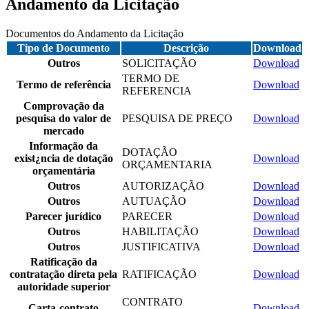
Andamento da Licitação
Documentos do Andamento da Licitação
Tipo de Documento
Descrição
Download
Outros
SOLICITAÇÃO
Download
TERMO DE
Termo de referência
Download
REFERENCIA
Comprovação da
pesquisa do valor de
PESQUISA DE PREÇO
Download
mercado
Informação da
DOTAÇÃO
exist¿ncia de dotação
Download
ORÇAMENTARIA
orçamentária
Outros
AUTORIZAÇÃO
Download
Outros
AUTUAÇÃO
Download
Parecer jurídico
PARECER
Download
Outros
HABILITAÇÃO
Download
Outros
JUSTIFICATIVA
Download
Ratificação da
contratação direta pela
RATIFICAÇÃO
Download
autoridade superior
CONTRATO
Carta-contrato
Download