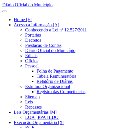
Diário Oficial do Município
Home [H]
Acesso a Informação [A]
Conhecendo a Lei nº 12.527/2011
Portarias
Decretos
Prestação de Contas
Diário Oficial do Município
Editais
Ofícios
Pessoal
Folha de Pagamento
Tabela Remuneratória
Relatório de Diárias
Estrutura Organizacional
Registro das Competências
Sitemap
Leis
Repasses
Leis Orçamentárias [M]
LOA | PPA | LDO
Execução Orçamentária [X]
RGF