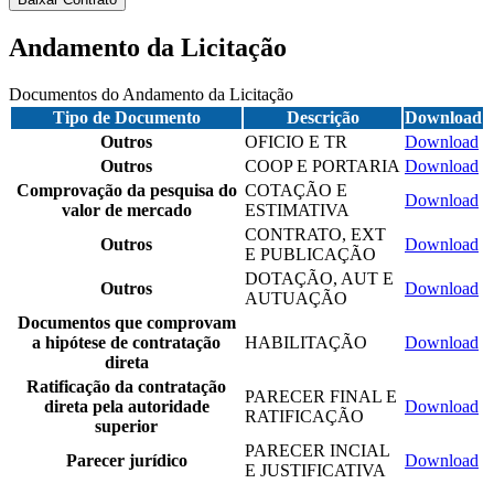
Andamento da Licitação
Documentos do Andamento da Licitação
Tipo de Documento
Descrição
Download
Outros
OFICIO E TR
Download
Outros
COOP E PORTARIA
Download
Comprovação da pesquisa do
COTAÇÃO E
Download
valor de mercado
ESTIMATIVA
CONTRATO, EXT
Outros
Download
E PUBLICAÇÃO
DOTAÇÃO, AUT E
Outros
Download
AUTUAÇÃO
Documentos que comprovam
a hipótese de contratação
HABILITAÇÃO
Download
direta
Ratificação da contratação
PARECER FINAL E
direta pela autoridade
Download
RATIFICAÇÃO
superior
PARECER INCIAL
Parecer jurídico
Download
E JUSTIFICATIVA