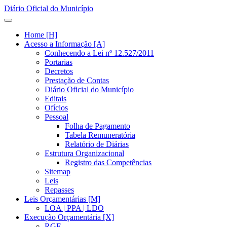
Diário Oficial do Município
Home [H]
Acesso a Informação [A]
Conhecendo a Lei nº 12.527/2011
Portarias
Decretos
Prestação de Contas
Diário Oficial do Município
Editais
Ofícios
Pessoal
Folha de Pagamento
Tabela Remuneratória
Relatório de Diárias
Estrutura Organizacional
Registro das Competências
Sitemap
Leis
Repasses
Leis Orçamentárias [M]
LOA | PPA | LDO
Execução Orçamentária [X]
RGF