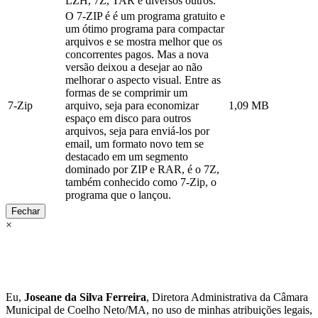
LZH, 7Z, TAR e diversos outros.
O 7-ZIP é é um programa gratuito e
um ótimo programa para compactar
arquivos e se mostra melhor que os
concorrentes pagos. Mas a nova
versão deixou a desejar ao não
melhorar o aspecto visual. Entre as
formas de se comprimir um
7-Zip
arquivo, seja para economizar
1,09 MB
espaço em disco para outros
arquivos, seja para enviá-los por
email, um formato novo tem se
destacado em um segmento
dominado por ZIP e RAR, é o 7Z,
também conhecido como 7-Zip, o
programa que o lançou.
Fechar
×
Eu,
Joseane da Silva Ferreira
, Diretora Administrativa da Câmara
Municipal de Coelho Neto/MA, no uso de minhas atribuições legais,