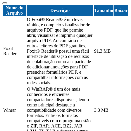
Nome do
Descrição
Tamanho
Baixar
Arquivo
O Foxit® Reader® é um leve,
rápido, e completo visualizador de
arquivos PDF, que lhe permite
abrir, visualizar e imprimir qualquer
arquivo PDF. Ao contrário de
outros leitores de PDF gratuitos,
Foxit
Foxit® Reader® possui uma fácil
91,3 MB
Reader
interface de utilização de recursos
de colaboração como a capacidade
de adicionar anotações para PDF,
preencher formulários PDF, e
compartilhar informações com as
redes sociais.
O WinRAR® é um dos mais
conhecidos e eficientes
compactadores disponíveis, tendo
como principal destaque a
Winrar
compatibilidade com diversos
3,3 MB
formatos. Entre os formatos
compatíveis com o programa estão
o ZIP, RAR, ACE, BZ2, JAR,