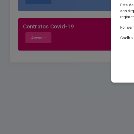
Esta de
aos órg
regimen
Contratos Covid-19
Por ser
Acessar
Coelho 