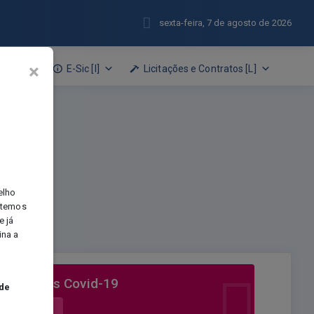
sexta-feira, 7 de agosto de 2026
×
o [N]
E-Sic [I]
Licitações e Contratos [L]
elho
e temos
e já
ina a
Licitações Covid-19
 de
Acessar