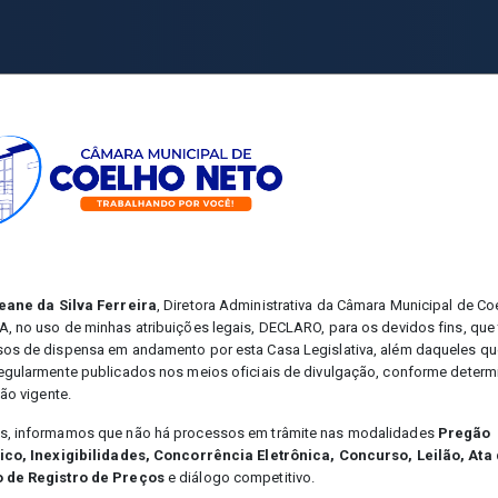
rçamentárias [M]
Execução Orçamentária [X]
Contat
eane da Silva Ferreira
, Diretora Administrativa da Câmara Municipal de Co
, no uso de minhas atribuições legais, DECLARO, para os devidos fins, qu
os de dispensa em andamento por esta Casa Legislativa, além daqueles qu
egularmente publicados nos meios oficiais de divulgação, conforme determ
ção vigente.
, informamos que não há processos em trâmite nas modalidades
Pregão
Contratos
ico, Inexigibilidades, Concorrência Eletrônica, Concurso, Leilão, Ata
 de Registro de Preços
e diálogo competitivo.
Acessar