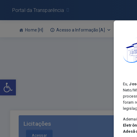
Portal da Transparência
Home [H]
Acesso a Informação [A]
Leis O
Abrir a barra de ferramentas
Eu,
Jos
Neto/MA
process
foram r
legisla
Ademais
Licitações
Eletrôn
Adesão
Acessar