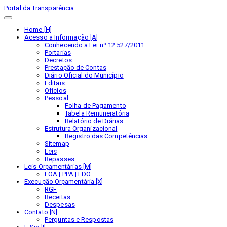
Portal da Transparência
Home [H]
Acesso a Informação [A]
Conhecendo a Lei nº 12.527/2011
Portarias
Decretos
Prestação de Contas
Diário Oficial do Município
Editais
Ofícios
Pessoal
Folha de Pagamento
Tabela Remuneratória
Relatório de Diárias
Estrutura Organizacional
Registro das Competências
Sitemap
Leis
Repasses
Leis Orçamentárias [M]
LOA | PPA | LDO
Execução Orçamentária [X]
RGF
Receitas
Despesas
Contato [N]
Perguntas e Respostas