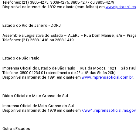
Telefones: (21) 3805-4275, 3008-4276, 3805-4277 ou 3805-4279
Disponível na Internet de 1892 em diante (com falhas) em
www.jusbrasil.co
Estado do Rio de Janeiro - DORJ
Assembléia Legislativa do Estado – ALERJ – Rua Dom Manuel, s/n – Praça 
Telefones: (21) 2588-1418 ou 2588-1419
Estado de São Paulo
Imprensa Oficial do Estado de São Paulo – Rua da Mooca, 1921 – São Paul
Telefone: 0800 01234 01 (atendimento de 2ª a 6ª das 8h às 20h)
Disponível na Internet de 1891 em diante em
www.imprensaoficial.com.br
.
Diário Oficial do Mato Grosso do Sul
Imprensa Oficial de Mato Grosso do Sul
Disponível na Internet de 1979 em diante em
//ww1.imprensaoficial.ms.gov
Outros Estados