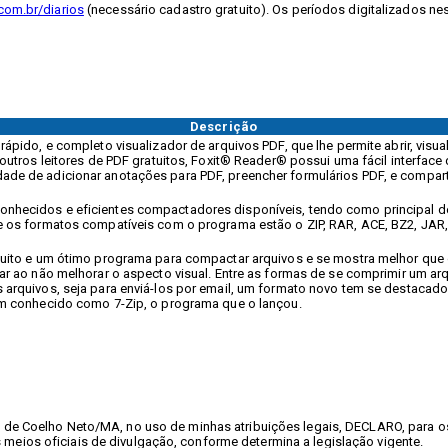
com.br/diarios
(necessário cadastro gratuito). Os períodos digitalizados ne
Descrição
ápido, e completo visualizador de arquivos PDF, que lhe permite abrir, visual
outros leitores de PDF gratuitos, Foxit® Reader® possui uma fácil interface 
de de adicionar anotações para PDF, preencher formulários PDF, e compar
nhecidos e eficientes compactadores disponíveis, tendo como principal d
e os formatos compatíveis com o programa estão o ZIP, RAR, ACE, BZ2, JAR,
tuito e um ótimo programa para compactar arquivos e se mostra melhor que
ar ao não melhorar o aspecto visual. Entre as formas de se comprimir um ar
 arquivos, seja para enviá-los por email, um formato novo tem se destac
ém conhecido como 7-Zip, o programa que o lançou.
al de Coelho Neto/MA, no uso de minhas atribuições legais, DECLARO, para
 meios oficiais de divulgação, conforme determina a legislação vigente.