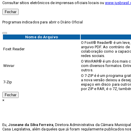
Consultar sítios eletrônicos de imprensas oficiais locais ou
www.jusbrasil.
Fechar
Programas indicados para abrir o Diário Oficial
Nome do Arquivo
O Foxit® Reader® é um leve, r
arquivo PDF. Ao contrário de 
Foxit Reader
colaboração como a capacida
redes sociais.
O WinRAR® é um dos mais co
Winrar
com diversos formatos. Entr
outros.
O 7-ZIP é é um programa gra
a nova versão deixou a desej
7-Zip
espaço em disco para outros
por ZIP e RAR, é o 7Z, tamb
Fechar
×
Eu,
Joseane da Silva Ferreira
, Diretora Administrativa da Câmara Municip
Casa Legislativa, além daqueles que já foram regularmente publicados nos