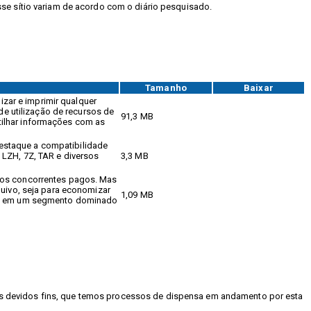
sse sítio variam de acordo com o diário pesquisado.
Tamanho
Baixar
izar e imprimir qualquer
de utilização de recursos de
91,3 MB
tilhar informações com as
estaque a compatibilidade
 LZH, 7Z, TAR e diversos
3,3 MB
 os concorrentes pagos. Mas
quivo, seja para economizar
1,09 MB
ado em um segmento dominado
 os devidos fins, que temos processos de dispensa em andamento por esta