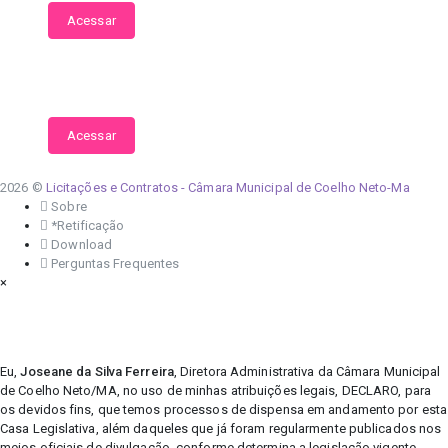
Acessar
Contratos Covid-19
Acessar
2026 ©
Licitações e Contratos - Câmara Municipal de Coelho Neto-Ma
Sobre
*Retificação
Download
Perguntas Frequentes
×
Eu,
Joseane da Silva Ferreira
, Diretora Administrativa da Câmara Municipal
de Coelho Neto/MA, no uso de minhas atribuições legais, DECLARO, para
os devidos fins, que temos processos de dispensa em andamento por esta
Casa Legislativa, além daqueles que já foram regularmente publicados nos
meios oficiais de divulgação, conforme determina a legislação vigente.