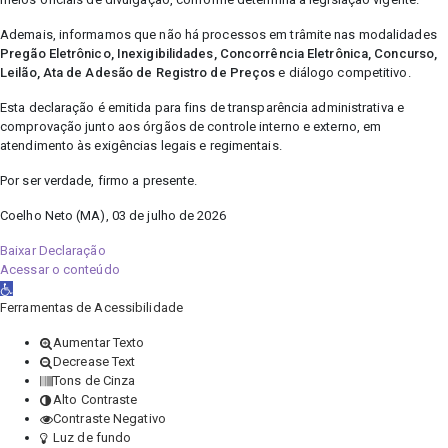
Ademais, informamos que não há processos em trâmite nas modalidades
Pregão Eletrônico, Inexigibilidades, Concorrência Eletrônica, Concurso,
Leilão, Ata de Adesão de Registro de Preços
e diálogo competitivo.
Esta declaração é emitida para fins de transparência administrativa e
comprovação junto aos órgãos de controle interno e externo, em
atendimento às exigências legais e regimentais.
Por ser verdade, firmo a presente.
Coelho Neto (MA), 03 de julho de 2026
Baixar Declaração
Acessar o conteúdo
Abrir a barra de ferramentas
Ferramentas de Acessibilidade
Aumentar Texto
Decrease Text
Tons de Cinza
Alto Contraste
Contraste Negativo
Luz de fundo