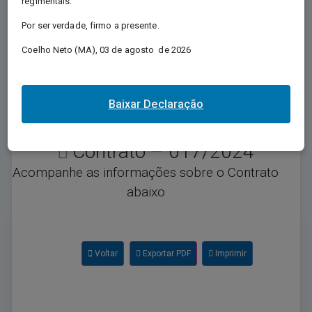
regimentais.
Regida pela Lei nº 12.527/2011, e conhecida
Por ser verdade, firmo a presente.
como Lei de Acesso à Informação - LAI,
regulamenta o direito, previsto na Constituição,
Coelho Neto (MA), 03 de agosto de 2026
de qualquer pessoa solicitar e receber dos
órgãos e entidades públicos, de todos os
entes e Poderes, informações públicas por
eles produzidas ou custodiadas.
Baixar Declaração
Contrato – 017/2024
Acompanhe as informações sobre o Contrato
abaixo
Voltar
Exportar PDF
Imprimir