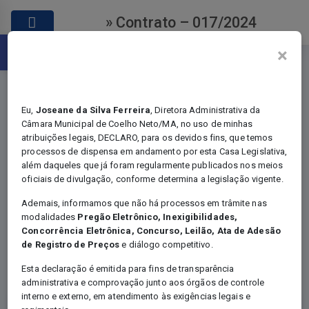
» Contrato – 017/2024
Abrir a barra de ferramentas
×
Eu,
Joseane da Silva Ferreira
, Diretora Administrativa da
Câmara Municipal de Coelho Neto/MA, no uso de minhas
atribuições legais, DECLARO, para os devidos fins, que temos
Contratos
processos de dispensa em andamento por esta Casa Legislativa,
além daqueles que já foram regularmente publicados nos meios
oficiais de divulgação, conforme determina a legislação vigente.
Ademais, informamos que não há processos em trâmite nas
modalidades
Pregão Eletrônico, Inexigibilidades,
Você está em:
Home
Concorrência Eletrônica, Concurso, Leilão, Ata de Adesão
Certames - Contratos
de Registro de Preços
e diálogo competitivo.
Contrato – 017/2024
Esta declaração é emitida para fins de transparência
administrativa e comprovação junto aos órgãos de controle
interno e externo, em atendimento às exigências legais e