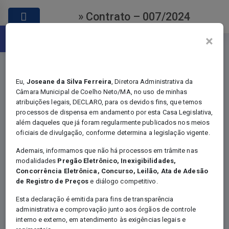
» Contrato – 007/2024
Abrir a barra de ferramentas
×
Eu,
Joseane da Silva Ferreira
, Diretora Administrativa da
Câmara Municipal de Coelho Neto/MA, no uso de minhas
atribuições legais, DECLARO, para os devidos fins, que temos
Contratos
processos de dispensa em andamento por esta Casa Legislativa,
além daqueles que já foram regularmente publicados nos meios
oficiais de divulgação, conforme determina a legislação vigente.
Ademais, informamos que não há processos em trâmite nas
modalidades
Pregão Eletrônico, Inexigibilidades,
Você está em:
Home
Concorrência Eletrônica, Concurso, Leilão, Ata de Adesão
Certames - Contratos
de Registro de Preços
e diálogo competitivo.
Contrato – 007/2024
Esta declaração é emitida para fins de transparência
administrativa e comprovação junto aos órgãos de controle
interno e externo, em atendimento às exigências legais e