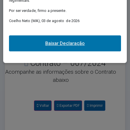
regimentais.
Regida pela Lei nº 12.527/2011, e conhecida
Por ser verdade, firmo a presente.
como Lei de Acesso à Informação - LAI,
regulamenta o direito, previsto na Constituição,
Coelho Neto (MA), 03 de agosto de 2026
de qualquer pessoa solicitar e receber dos
órgãos e entidades públicos, de todos os
entes e Poderes, informações públicas por
eles produzidas ou custodiadas.
Baixar Declaração
Contrato – 007/2024
Acompanhe as informações sobre o Contrato
abaixo
Voltar
Exportar PDF
Imprimir